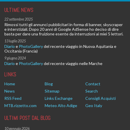
ULTIME NEWS
22 settembre 2025
Rimossi tutti gli annunci pubblicitari in forma di banner, skyscraper
e interstiziali. Dopo 20 anni di Google AdSense ho deciso di dire
basta per dare una fruizione esente da interruzioni ai miei 5 lettori.
13 luglio 2025
Diario
e
PhotoGallery
del recente viaggio in Nuova Aquitania e
Occitania (Francia)
9 giugno 2024
Diario
e
PhotoGallery
del recente viaggio nelle Marche
LINKS
Home
Blog
Contact
News
Sitemap
Search
RSS Feed
Links Exchange
Consigli Acquisti
MTB.rizzetto.com
Meteo Alto Adige
Geo Italy
ULTIMI POST DAL BLOG
10 gennaio 2026