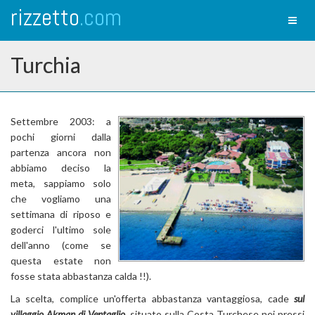
rizzetto
.com
Toggl
naviga
Turchia
Settembre 2003: a
pochi giorni dalla
partenza ancora non
abbiamo deciso la
meta, sappiamo solo
che vogliamo una
settimana di riposo e
goderci l'ultimo sole
dell'anno (come se
questa estate non
fosse stata abbastanza calda !!).
La scelta, complice un'offerta abbastanza vantaggiosa, cade
sul
villaggio Akman di Ventaglio
, situato sulla Costa Turchese nei pressi