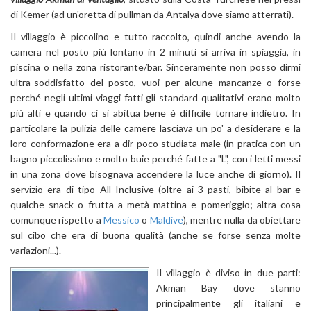
di Kemer (ad un'oretta di pullman da Antalya dove siamo atterrati).
Il villaggio è piccolino e tutto raccolto, quindi anche avendo la
camera nel posto più lontano in 2 minuti si arriva in spiaggia, in
piscina o nella zona ristorante/bar. Sinceramente non posso dirmi
ultra-soddisfatto del posto, vuoi per alcune mancanze o forse
perché negli ultimi viaggi fatti gli standard qualitativi erano molto
più alti e quando ci si abitua bene è difficile tornare indietro. In
particolare la pulizia delle camere lasciava un po' a desiderare e la
loro conformazione era a dir poco studiata male (in pratica con un
bagno piccolissimo e molto buie perché fatte a "L", con i letti messi
in una zona dove bisognava accendere la luce anche di giorno). Il
servizio era di tipo All Inclusive (oltre ai 3 pasti, bibite al bar e
qualche snack o frutta a metà mattina e pomeriggio; altra cosa
comunque rispetto a
Messico
o
Maldive
), mentre nulla da obiettare
sul cibo che era di buona qualità (anche se forse senza molte
variazioni...).
Il villaggio è diviso in due parti:
Akman Bay dove stanno
principalmente gli italiani e