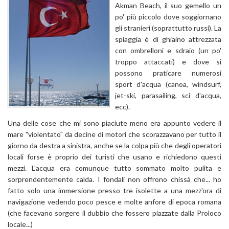
Akman Beach, il suo gemello un
po' più piccolo dove soggiornano
gli stranieri (soprattutto russi). La
spiaggia è di ghiaino attrezzata
con ombrelloni e sdraio (un po'
troppo attaccati) e dove si
possono praticare numerosi
sport d'acqua (canoa, windsurf,
jet-ski, parasailing, sci d'acqua,
ecc).
Una delle cose che mi sono piaciute meno era appunto vedere il
mare "violentato" da decine di motori che scorazzavano per tutto il
giorno da destra a sinistra, anche se la colpa più che degli operatori
locali forse è proprio dei turisti che usano e richiedono questi
mezzi. L'acqua era comunque tutto sommato molto pulita e
sorprendentemente calda. I fondali non offrono chissà che... ho
fatto solo una immersione presso tre isolette a una mezz'ora di
navigazione vedendo poco pesce e molte anfore di epoca romana
(che facevano sorgere il dubbio che fossero piazzate dalla Proloco
locale...)