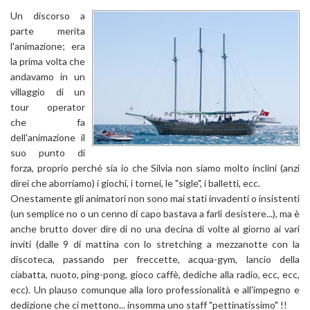
Un discorso a
parte merita
l'animazione; era
la prima volta che
andavamo in un
villaggio di un
tour operator
che fa
dell'animazione il
suo punto di
forza, proprio perché sia io che Silvia non siamo molto inclini (anzi
direi che aborriamo) i giochi, i tornei, le "sigle", i balletti, ecc.
Onestamente gli animatori non sono mai stati invadenti o insistenti
(un semplice no o un cenno di capo bastava a farli desistere...), ma è
anche brutto dover dire di no una decina di volte al giorno ai vari
inviti (dalle 9 di mattina con lo stretching a mezzanotte con la
discoteca, passando per freccette, acqua-gym, lancio della
ciabatta, nuoto, ping-pong, gioco caffè, dediche alla radio, ecc, ecc,
ecc). Un plauso comunque alla loro professionalità e all'impegno e
dedizione che ci mettono... insomma uno staff "pettinatissimo" !!