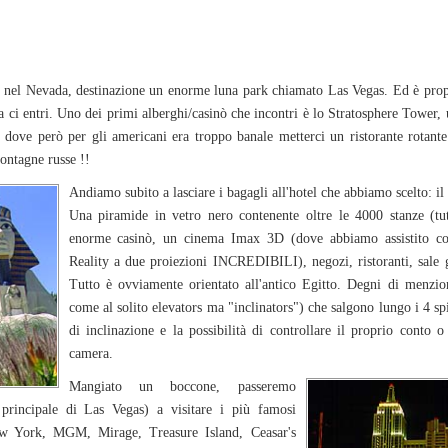
mo nel Nevada, destinazione un enorme luna park chiamato Las Vegas. Ed è prop
na ci entri. Uno dei primi alberghi/casinò che incontri è lo Stratosphere Tower,
 dove però per gli americani era troppo banale metterci un ristorante rotante
ontagne russe !!
Andiamo subito a lasciare i bagagli all'hotel che abbiamo scelto: il
Una piramide in vetro nero contenente oltre le 4000 stanze (tut
enorme casinò, un cinema Imax 3D (dove abbiamo assistito con
Reality a due proiezioni INCREDIBILI), negozi, ristoranti, sale gi
Tutto è ovviamente orientato all'antico Egitto. Degni di menzio
come al solito elevators ma "inclinators") che salgono lungo i 4 sp
di inclinazione e la possibilità di controllare il proprio conto o
camera.
Mangiato un boccone, passeremo
a principale di Las Vegas) a visitare i più famosi
ew York, MGM, Mirage, Treasure Island, Ceasar's