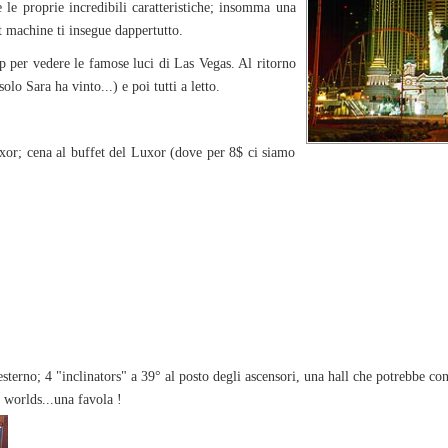
 le proprie incredibili caratteristiche; insomma una
lot machine ti insegue dappertutto.
ip per vedere le famose luci di Las Vegas. Al ritorno
lo Sara ha vinto...) e poi tutti a letto.
xor; cena al buffet del Luxor (dove per 8$ ci siamo
sterno; 4 "inclinators" a 39° al posto degli ascensori, una hall che potrebbe co
 worlds...una favola !