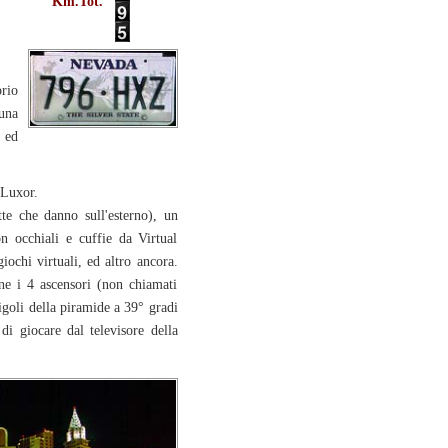
Km.Tot.
rio
 una
 ed
 Luxor.
te che danno sull'esterno), un
 occhiali e cuffie da Virtual
ochi virtuali, ed altro ancora.
ne i 4 ascensori (non chiamati
igoli della piramide a 39° gradi
 di giocare dal televisore della