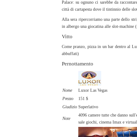
Palace: su ognuno ci sarebbe da raccontare
città di cartapesta dove il tintinnio delle s
Alla sera ripercorriamo una parte dello str
in albergo una giocatina alle slot-machine (so
Vitto
Come pranzo, pizza in un bar dentro al Lu
abbuffati)
Pernottamento
Nome
Luxor Las Vegas
Prezzo
151 $
Giudizio
Superlativo
4096 camere tutte che danno sull'e
Note
sale giochi, cinema Imax e virtual