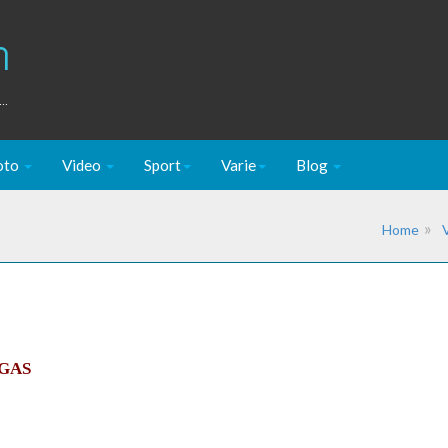
m
..
oto
Video
Sport
Varie
Blog
Home
EGAS