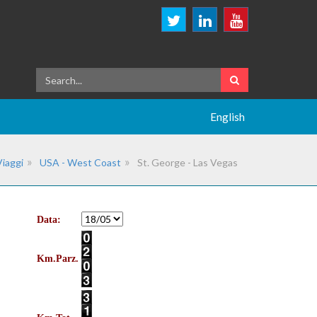
English
Viaggi
USA - West Coast
St. George - Las Vegas
Data:
Km.Parz.