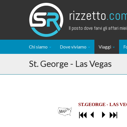
rizzetto
.co
Il posto dove farvi gli affari miei.
Chi siamo
Dove viviamo
Viaggi
F
St. George - Las Vegas
ST.GEORGE - LAS V