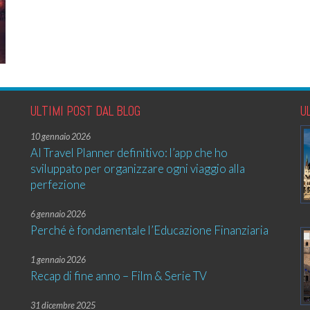
ULTIMI POST DAL BLOG
U
10 gennaio 2026
AI Travel Planner definitivo: l’app che ho
sviluppato per organizzare ogni viaggio alla
perfezione
6 gennaio 2026
Perché è fondamentale l’Educazione Finanziaria
1 gennaio 2026
Recap di fine anno – Film & Serie TV
31 dicembre 2025