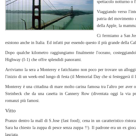
spettacolo notturno o 
Viaggiando verso l'int
patria del movimento d
della Apple, la mamma
Ci fermiamo a San Jos
esistono anche in Italia. Ed infatti pur essendo questo il più grande della Ca
Dopo qualche kilometro raggiungiamo finalmente l'oceano, costeggiandol
Highway (I-1) che offre splendidi panorami.
Arriviamo la sera a Monterey e fatichiamo non poco per trovare un alloggi
l'inizio di un week-end lungo di festa (il Memorial Day che si festeggerà il 
Monterey è una cittadina di mare molto carina famosa tra l'altro per aver os
Steinbeck che da una casetta in Cannery Row (diventata oggi la via pri
romanzi più famosi.
Vitto
Pranzo dentro la mall di S.Jose (fast food); cena in un caratteristico rist
Sara ha chiesto la zuppa di pesce senza zuppa !!). Il padrone era un ex gio
lasciata.