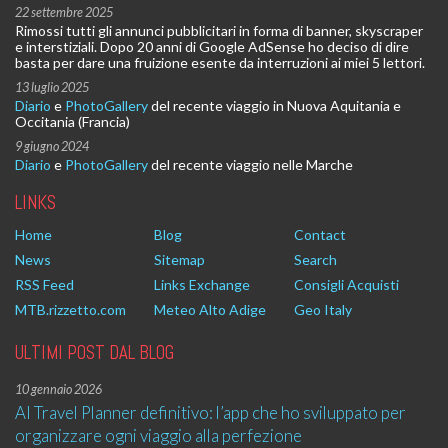
22 settembre 2025
Rimossi tutti gli annunci pubblicitari in forma di banner, skyscraper
e interstiziali. Dopo 20 anni di Google AdSense ho deciso di dire
basta per dare una fruizione esente da interruzioni ai miei 5 lettori.
13 luglio 2025
Diario
e
PhotoGallery
del recente viaggio in Nuova Aquitania e
Occitania (Francia)
9 giugno 2024
Diario
e
PhotoGallery
del recente viaggio nelle Marche
LINKS
Home
Blog
Contact
News
Sitemap
Search
RSS Feed
Links Exchange
Consigli Acquisti
MTB.rizzetto.com
Meteo Alto Adige
Geo Italy
ULTIMI POST DAL BLOG
10 gennaio 2026
AI Travel Planner definitivo: l’app che ho sviluppato per
organizzare ogni viaggio alla perfezione