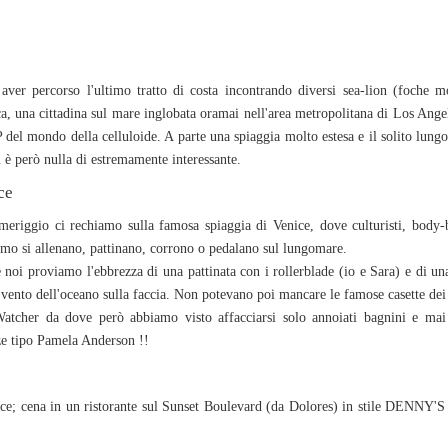
aver percorso l'ultimo tratto di costa incontrando diversi sea-lion (foche m
, una cittadina sul mare inglobata oramai nell'area metropolitana di Los Ang
 del mondo della celluloide. A parte una spiaggia molto estesa e il solito lung
 è però nulla di estremamente interessante.
ce
eriggio ci rechiamo sulla famosa spiaggia di Venice, dove culturisti, body-b
smo si allenano, pattinano, corrono o pedalano sul lungomare.
noi proviamo l'ebbrezza di una pattinata con i rollerblade (io e Sara) e di una
 vento dell'oceano sulla
faccia. Non potevano poi mancare le famose casette dei
atcher da dove però abbiamo visto affacciarsi solo annoiati bagnini e mai
ze tipo Pamela Anderson !!
ce; cena in un ristorante sul Sunset Boulevard (da Dolores) in stile DENNY'S