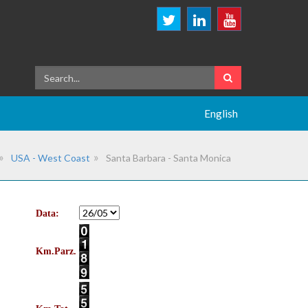
English
USA - West Coast
Santa Barbara - Santa Monica
Data:
Km.Parz.