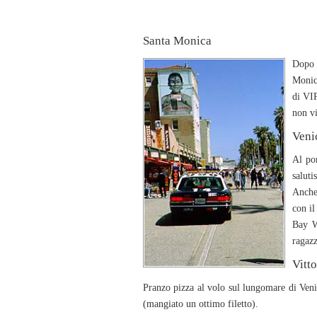
Santa Monica
Dopo 
Monica
di VIP
non vi
Veni
Al pom
saluti
Anche 
con il
Bay W
ragaz
Vitto
Pranzo pizza al volo sul lungomare di Veni
(mangiato un ottimo filetto).