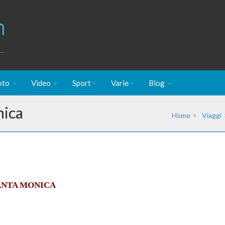
m
..
oto
Video
Sport
Varie
Blog
nica
Home
Viaggi
ANTA MONICA