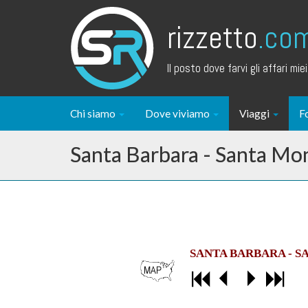
rizzetto
.co
Il posto dove farvi gli affari miei.
Chi siamo
Dove viviamo
Viaggi
F
Santa Barbara - Santa Mo
SANTA BARBARA - S