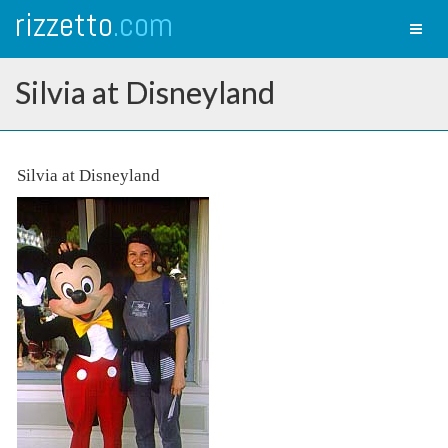
rizzetto
.com
Toggl
naviga
Silvia at Disneyland
Silvia at Disneyland