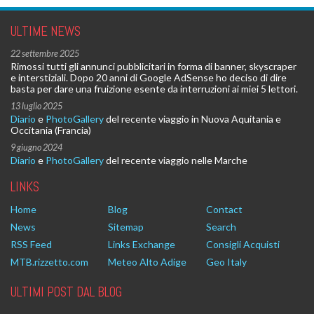
ULTIME NEWS
22 settembre 2025
Rimossi tutti gli annunci pubblicitari in forma di banner, skyscraper
e interstiziali. Dopo 20 anni di Google AdSense ho deciso di dire
basta per dare una fruizione esente da interruzioni ai miei 5 lettori.
13 luglio 2025
Diario
e
PhotoGallery
del recente viaggio in Nuova Aquitania e
Occitania (Francia)
9 giugno 2024
Diario
e
PhotoGallery
del recente viaggio nelle Marche
LINKS
Home
Blog
Contact
News
Sitemap
Search
RSS Feed
Links Exchange
Consigli Acquisti
MTB.rizzetto.com
Meteo Alto Adige
Geo Italy
ULTIMI POST DAL BLOG