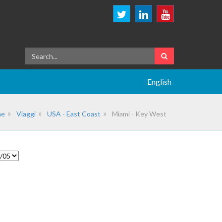
English
me
Viaggi
USA - East Coast
Miami - Key West