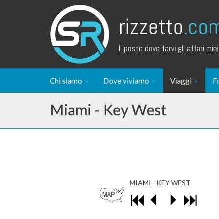
rizzetto
.co
Il posto dove farvi gli affari miei.
Chi siamo
Dove viviamo
Viaggi
F
Miami - Key West
MIAMI - KEY WEST