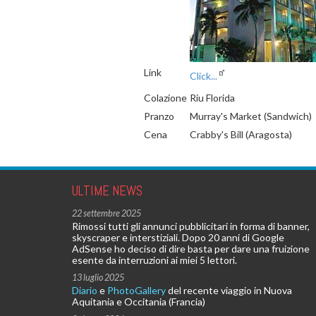
Link
Click...
Colazione
Riu Florida
Pranzo
Murray's Market (Sandwich)
Cena
Crabby's Bill (Aragosta)
ULTIME NEWS
22 settembre 2025
Rimossi tutti gli annunci pubblicitari in forma di banner,
skyscraper e interstiziali. Dopo 20 anni di Google
AdSense ho deciso di dire basta per dare una fruizione
esente da interruzioni ai miei 5 lettori.
13 luglio 2025
Diario
e
PhotoGallery
del recente viaggio in Nuova
Aquitania e Occitania (Francia)