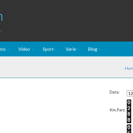
m
..
oto
Video
Sport
Varie
Blog
Ho
Data:
Km.Parz.