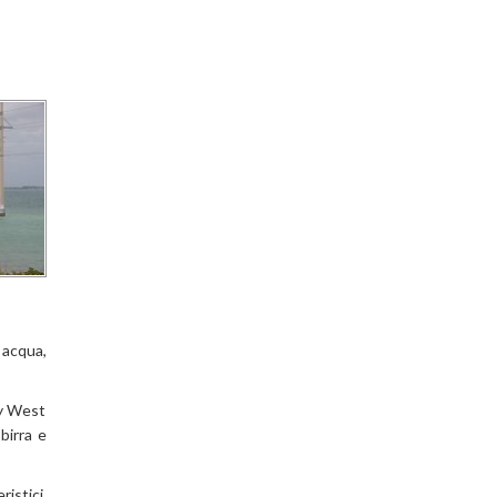
 acqua,
ey West
birra e
ristici,