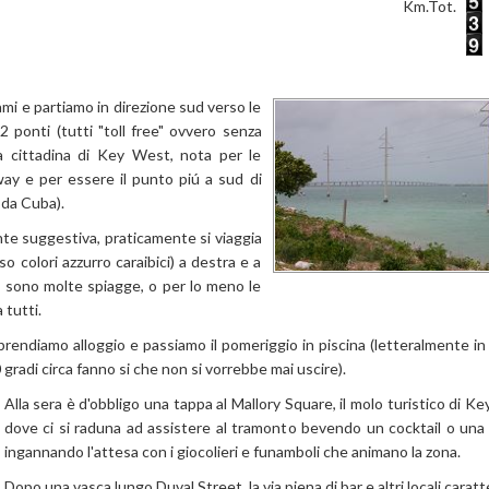
Km.Tot.
ami e partiamo in direzione sud verso le
2 ponti (tutti "toll free" ovvero senza
 cittadina di Key West, nota per le
ay e per essere il punto piú a sud di
a da Cuba).
te suggestiva, praticamente si viaggia
 colori azzurro caraibici) a destra e a
i sono molte spiagge, o per lo meno le
 tutti.
rendiamo alloggio e passiamo il pomeriggio in piscina (letteralmente in
0 gradi circa fanno si che non si vorrebbe mai uscire).
Alla sera è d'obbligo una tappa al Mallory Square, il molo turistico di K
dove ci si raduna ad assistere al tramonto bevendo un cocktail o una 
ingannando l'attesa con i giocolieri e funamboli che animano la zona.
Dopo una vasca lungo Duval Street, la via piena di bar e altri locali caratte