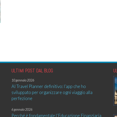
ULTIMI POST DAL BLOG
U
10 gennaio 2026
AI Travel Planner definitivo: l’app che ho
sviluppato per organizzare ogni viaggio alla
perfezione
6 gennaio 2026
Perché è fondamentale l’Educazione Finanziaria