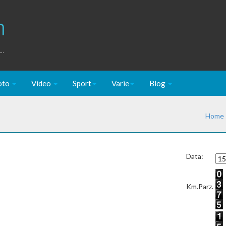
m
..
oto
Video
Sport
Varie
Blog
Home
Data:
Km.Parz.