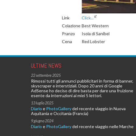
Link
Click...
Colazione
Best Western
Pranzo
Isola di Sanibel
Cena
Red Lobster
ULTIME NEWS
22 settembre 2025
Rimossi tutti gli annunci pubblicitari in forma di banner,
skyscraper e interstiziali. Dopo 20 anni di Google
AdSense ho deciso di dire basta per dare una fruizione
esente da interruzioni ai miei 5 lettori.
13 luglio 2025
Diario
e
PhotoGallery
del recente viaggio in Nuova
Aquitania e Occitania (Francia)
9 giugno 2024
Diario
e
PhotoGallery
del recente viaggio nelle Marche