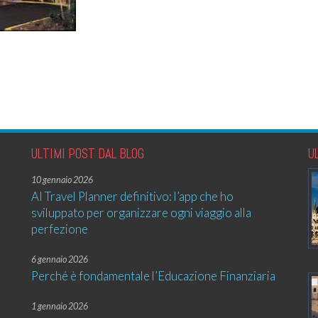
ULTIMI POST DAL BLOG
U
10 gennaio 2026
AI Travel Planner definitivo: l’app che ho
sviluppato per organizzare ogni viaggio alla
perfezione
6 gennaio 2026
Perché è fondamentale l’Educazione Finanziaria
1 gennaio 2026