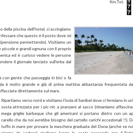
Km.Tot.
della piscina dell'hotel, ci accingiamo
confessare che questo è il posto dove mi
a (pensione permettendo). Visitiamo un
e piccole e grandi ognuna con il proprio
menica ed è curioso vedere le persone
dere il giornale lanciato sull'erba dal
tà con gente che passeggia in bici o fa
aggia è molto grande e già di prima mattina abbastanza frequentata da 
ffacciate direttamente sul mare.
Ripartiamo verso nord e visitiamo l'isola di Sanibel dove ci fermiano in un
sosta attrezzata per i pic-nic a pranzare al sacco (rimaniamo affascinat
mega griglie barbeque che gli americani si portano dietro con un a
carello che da noi avrebbe bisogno del cartello carichi eccezionali !!). 
tuffo in mare per provare la maschera graduata del Dona (anche se no
niente da vedere) risaliamo lungo la costa passando per S.Pete