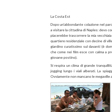
La Costa Est
Dopo un'abbondante colazione nel parco 
a visitare la cittadina di Naples: devo 
piacerebbe trascorrere la mia vecchiai
quartiere residenziale con decine di vill
giardino curatissimo sul davanti (è do
che come nei film esce con calma a pren
giovane postino).
Si respira un clima di grande tranquilli
jogging lungo i viali alberati. La spi
Ovviamente non mancano le megaville a