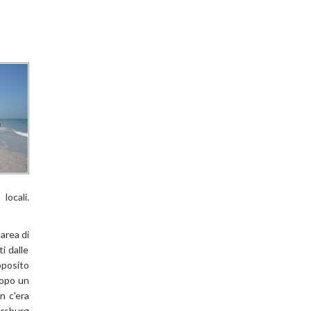
locali.
'area di
i dalle
pposito
Dopo un
n c'era
rsburg