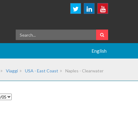
English
Viaggi
USA - East Coast
Naples - Clearwater