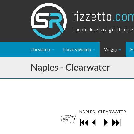
rizzetto
.co
Il posto dove farvi gli affari miei.
Chi siamo
Dove viviamo
Viaggi
F
Naples - Clearwater
NAPLES - CLEARWATER