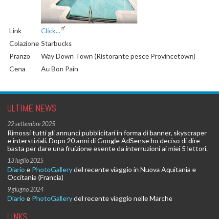
Link
Click...
Colazione
Starbucks
Pranzo
Way Down Town (Ristorante pesce Provincetown)
Cena
Au Bon Pain
ULTIME NEWS
22 settembre 2025
Rimossi tutti gli annunci pubblicitari in forma di banner, skyscraper
e interstiziali. Dopo 20 anni di Google AdSense ho deciso di dire
basta per dare una fruizione esente da interruzioni ai miei 5 lettori.
13 luglio 2025
Diario
e
PhotoGallery
del recente viaggio in Nuova Aquitania e
Occitania (Francia)
9 giugno 2024
Diario
e
PhotoGallery
del recente viaggio nelle Marche
LINKS