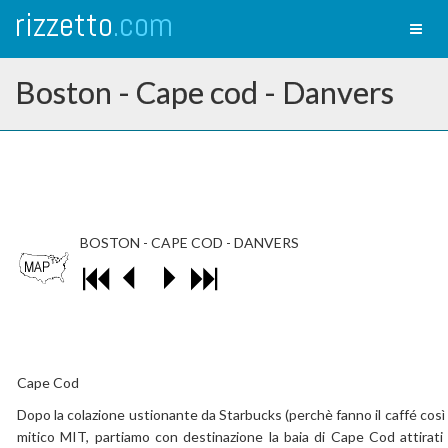
rizzetto
.com
Toggl
naviga
Boston - Cape cod - Danvers
BOSTON - CAPE COD - DANVERS
Cape Cod
Dopo la colazione ustionante da Starbucks (perchè fanno il caffé così b
mitico MIT, partiamo con destinazione la baia di Cape Cod attirati