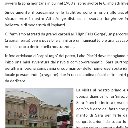
ovvero la zona montana in cui nel 1980 si sono svolte le Olimpiadi Inve
Sinceramente il paesaggio e le facilities sono inferiori alle aspe
sicuramente il nostro Alto Adige distacca di svariate lunghezze in
bellezza e di modernità di impianti.
Ci fermiamo attratti da grandi cartelli al "High Falls Gorge", un percor
(a pagamento) ove è possibile ammirare un fiumiciattolo e una cascat
ne esistono a decine nella nostra zona...
Infine arriviamo al "capoluogo" del parco, Lake Placid dove mangiamo 
inizio una mini-avventura dai risvolti comico/drammatici: Sara purtrop
peraltro in buona compagnia di suo marito- delle numerose soste idra
locale presumendo (a ragione) che in una cittadina piccola si incontr
da dedicare.
La visita al nostro primo e
doppia diagnosi di un'infezio
Sara è anche incinta (Insemi
comico è dato dal fatto che 
marito di Sara per farle d
congratulazioni da tutto lo
invece rappresentato dalla fa