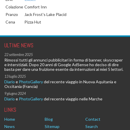
Colazione
Comfort Inn
Pranzo
Jack Frost's Lake Placid
Cena
Pizza Hut
ULTIME NEWS
22 settembre 2025
Rimossi tutti gli annunci pubblicitari in forma di banner, skyscraper
e interstiziali. Dopo 20 anni di Google AdSense ho deciso di dire
basta per dare una fruizione esente da interruzioni ai miei 5 lettori.
13 luglio 2025
Diario
e
PhotoGallery
del recente viaggio in Nuova Aquitania e
Occitania (Francia)
9 giugno 2024
Diario
e
PhotoGallery
del recente viaggio nelle Marche
LINKS
Home
Blog
Contact
News
Sitemap
Search