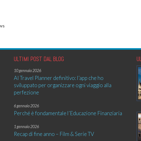
ews
ULTIMI POST DAL BLOG
U
10 gennaio 2026
AI Travel Planner definitivo: l’app che ho
sviluppato per organizzare ogni viaggio alla
perfezione
6 gennaio 2026
Perché è fondamentale l’Educazione Finanziaria
1 gennaio 2026
Recap di fine anno – Film & Serie TV