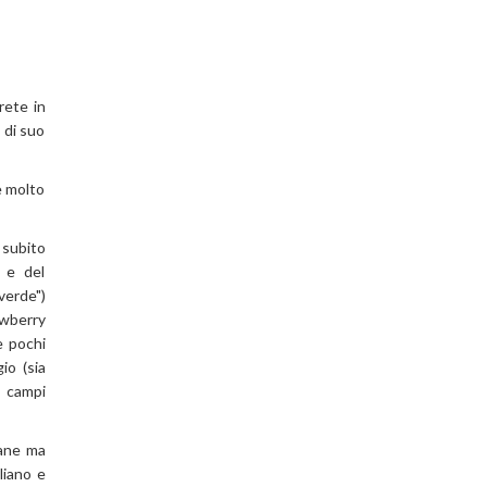
rete in
 di suo
e molto
 subito
 e del
verde")
awberry
e pochi
io (sia
, campi
iane ma
liano e