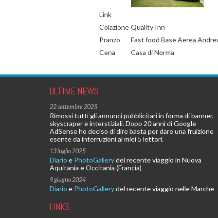
Link
Colazione
Quality Inn
Pranzo
Fast food Base Aerea Andr
Cena
Casa di Norma
ULTIME NEWS
22 settembre 2025
Rimossi tutti gli annunci pubblicitari in forma di banner,
skyscraper e interstiziali. Dopo 20 anni di Google
AdSense ho deciso di dire basta per dare una fruizione
esente da interruzioni ai miei 5 lettori.
13 luglio 2025
Diario
e
PhotoGallery
del recente viaggio in Nuova
Aquitania e Occitania (Francia)
9 giugno 2024
Diario
e
PhotoGallery
del recente viaggio nelle Marche
LINKS