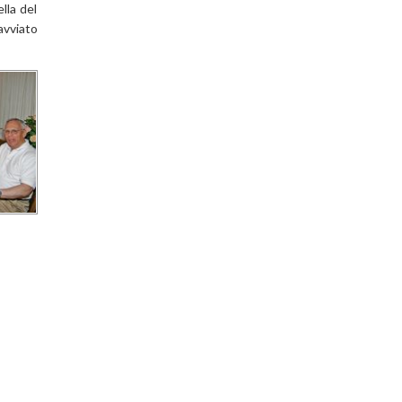
lla del
avviato