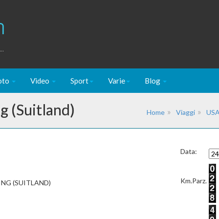
m
..
oto
Video
Sport
Varie
Blog
 (Suitland)
Home
Viaggi
USA
Data:
Km.Parz.
NG (SUITLAND)