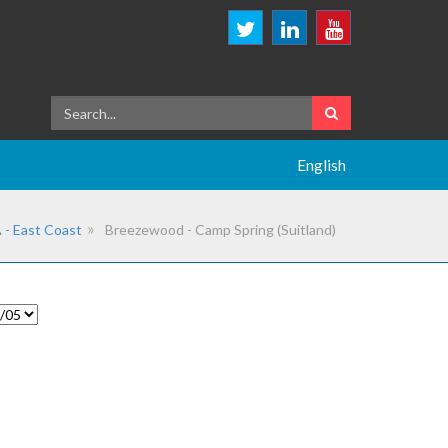
English
 - East Coast
Breezewood - Camp Spring (Suitland)