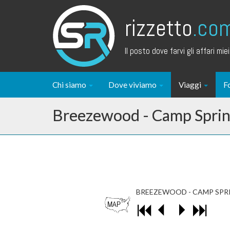
rizzetto
.co
Il posto dove farvi gli affari miei.
Chi siamo
Dove viviamo
Viaggi
F
Breezewood - Camp Spring
BREEZEWOOD - CAMP SPRI