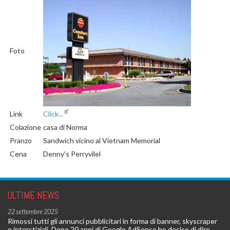
Foto
Link
Click...
Colazione
casa di Norma
Pranzo
Sandwich vicino al Vietnam Memorial
Cena
Denny's Perryvilel
ULTIME NEWS
22 settembre 2025
Rimossi tutti gli annunci pubblicitari in forma di banner, skyscraper
e interstiziali. Dopo 20 anni di Google AdSense ho deciso di dire