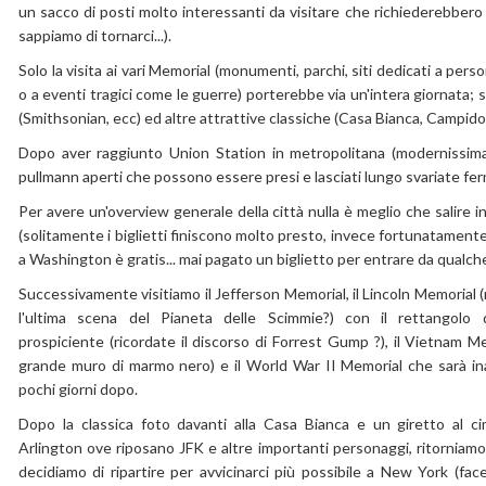
un sacco di posti molto interessanti da visitare che richiederebbero
sappiamo di tornarci...).
Solo la visita ai vari Memorial (monumenti, parchi, siti dedicati a per
o a eventi tragici come le guerre) porterebbe via un'intera giornata;
(Smithsonian, ecc) ed altre attrattive classiche (Casa Bianca, Campidog
Dopo aver raggiunto Union Station in metropolitana (modernissima
pullmann aperti che possono essere presi e lasciati lungo svariate ferm
Per avere un'overview generale della città nulla è meglio che salire 
(solitamente i biglietti finiscono molto presto, invece fortunatamente c
a Washington è gratis... mai pagato un biglietto per entrare da qualche
Successivamente visitiamo il Jefferson Memorial, il Lincoln Memorial (
l'ultima scena del Pianeta delle Scimmie?) con il rettangolo 
prospiciente (ricordate il discorso di Forrest Gump ?), il Vietnam Mem
grande muro di marmo nero) e il World War II Memorial che sarà i
pochi giorni dopo.
Dopo la classica foto davanti alla Casa Bianca e un giretto al ci
Arlington ove riposano JFK e altre importanti personaggi, ritorniamo
decidiamo di ripartire per avvicinarci più possibile a New York (fa