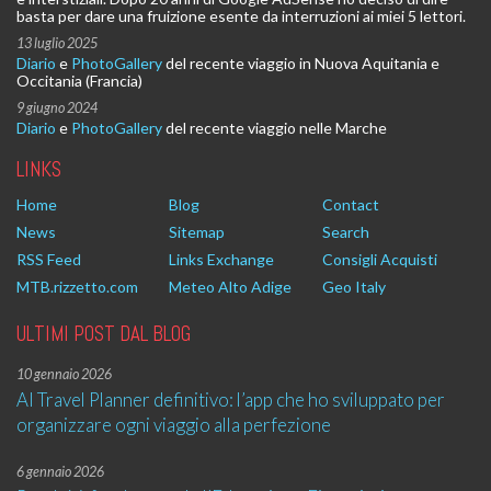
basta per dare una fruizione esente da interruzioni ai miei 5 lettori.
13 luglio 2025
Diario
e
PhotoGallery
del recente viaggio in Nuova Aquitania e
Occitania (Francia)
9 giugno 2024
Diario
e
PhotoGallery
del recente viaggio nelle Marche
LINKS
Home
Blog
Contact
News
Sitemap
Search
RSS Feed
Links Exchange
Consigli Acquisti
MTB.rizzetto.com
Meteo Alto Adige
Geo Italy
ULTIMI POST DAL BLOG
10 gennaio 2026
AI Travel Planner definitivo: l’app che ho sviluppato per
organizzare ogni viaggio alla perfezione
6 gennaio 2026