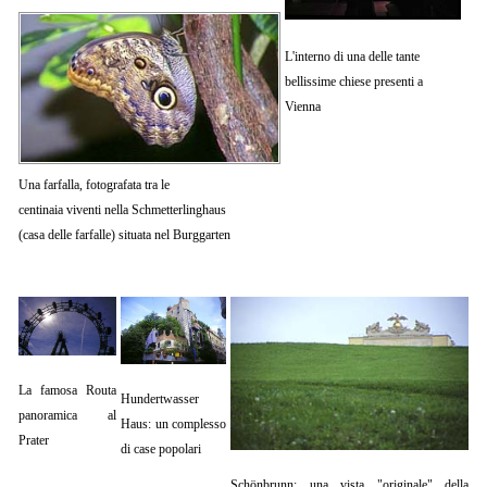
L'interno di una delle tante
bellissime chiese presenti a
Vienna
Una farfalla, fotografata tra le
centinaia viventi nella Schmetterlinghaus
(casa delle farfalle) situata nel Burggarten
La famosa Routa
Hundertwasser
panoramica al
Haus: un complesso
Prater
di case popolari
Schönbrunn: una vista "originale" della