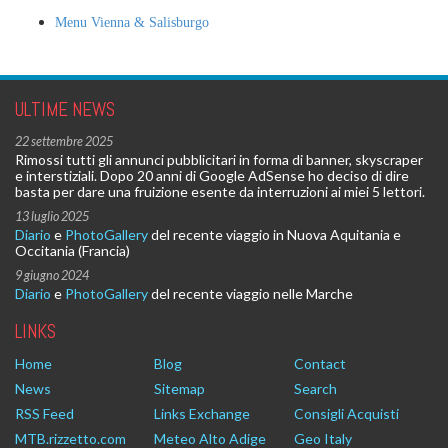
Menu Vienna & Salisburgo
ULTIME NEWS
22 settembre 2025
Rimossi tutti gli annunci pubblicitari in forma di banner, skyscraper
e interstiziali. Dopo 20 anni di Google AdSense ho deciso di dire
basta per dare una fruizione esente da interruzioni ai miei 5 lettori.
13 luglio 2025
Diario
e
PhotoGallery
del recente viaggio in Nuova Aquitania e
Occitania (Francia)
9 giugno 2024
Diario
e
PhotoGallery
del recente viaggio nelle Marche
LINKS
Home
Blog
Contact
News
Sitemap
Search
RSS Feed
Links Exchange
Consigli Acquisti
MTB.rizzetto.com
Meteo Alto Adige
Geo Italy