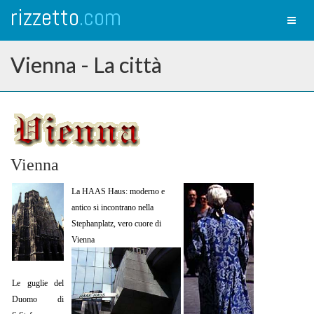
rizzetto
.com
Toggl
naviga
Vienna - La città
Vienna
La HAAS Haus: moderno e
antico si incontrano nella
Stephanplatz, vero cuore di
Vienna
Le guglie del
Duomo di