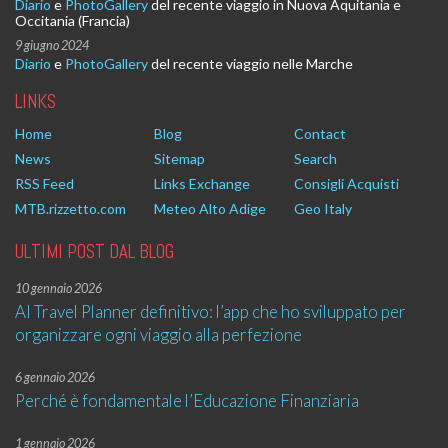
Diario
e
PhotoGallery
del recente viaggio in Nuova Aquitania e
Occitania (Francia)
9 giugno 2024
Diario
e
PhotoGallery
del recente viaggio nelle Marche
LINKS
Home
Blog
Contact
News
Sitemap
Search
RSS Feed
Links Exchange
Consigli Acquisti
MTB.rizzetto.com
Meteo Alto Adige
Geo Italy
ULTIMI POST DAL BLOG
10 gennaio 2026
AI Travel Planner definitivo: l’app che ho sviluppato per
organizzare ogni viaggio alla perfezione
6 gennaio 2026
Perché è fondamentale l’Educazione Finanziaria
1 gennaio 2026