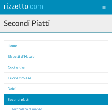
rizzetto
.com
Toggl
naviga
Secondi Piatti
Home
Biscotti di Natale
Cucina thai
Cucina tirolese
Dolci
Secondi piatti
Arrotolato di manzo