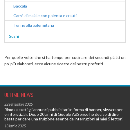
Baccalà
Carrè di maiale con polenta e crauti
Tonno alla palermitana
Sushi
Per quelle volte che si ha tempo per cucinare dei secondi piatti un
po' più elaborati, ecco alcune ricette dei nostri preferiti.
ULTIME NEWS
22 settembre 2025
Rimossi tutti gli annunci pubblicitari in forma di banner, skyscraper
e interstiziali. Dopo 20 anni di Google AdSense ho deciso di dire
basta per dare una fruizione esente da interruzioni ai miei 5 lettori.
13 luglio 2025