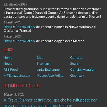
22 settembre 2025
Rimossi tutti gli annunci pubblicitari in forma di banner, skyscraper
e interstiziali. Dopo 20 anni di Google AdSense ho deciso di dire
basta per dare una fruizione esente da interruzioni ai miei 5 lettori.
13 luglio 2025
Diario
e
PhotoGallery
del recente viaggio in Nuova Aquitania e
Occitania (Francia)
9 giugno 2024
Diario
e
PhotoGallery
del recente viaggio nelle Marche
LINKS
Home
Blog
Contact
News
Sitemap
Search
RSS Feed
Links Exchange
Consigli Acquisti
MTB.rizzetto.com
Meteo Alto Adige
Geo Italy
ULTIMI POST DAL BLOG
10 gennaio 2026
AI Travel Planner definitivo: l’app che ho sviluppato per
organizzare ogni viaggio alla perfezione