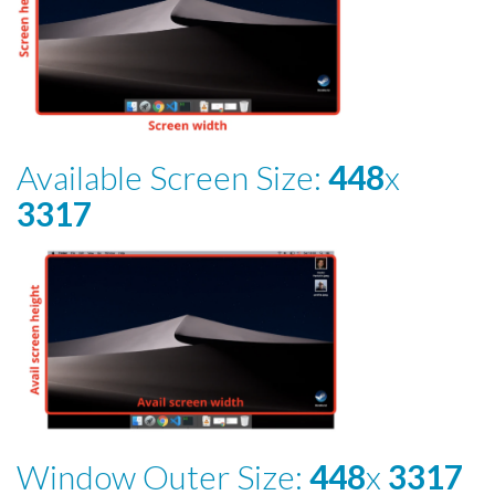
Available Screen Size:
448
x
3317
Window Outer Size:
448
x
3317