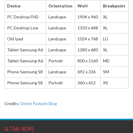
Device
Orientation
WxH
Breakpoint
PC Desktop FHD
Landcape
1904 x 960
XL
PC Desktop Low
Landcape
1350 x 648
XL
Old Ipad
Landcape
1024 x 768
LG
Tablet Samsung A6
Landcape
1280 x 680
XL
Tablet Samsung A6
Portrait
800 x 1160
MD
Phone Samsung S8
Landcape
692 x 336
SM
Phone Samsung S8
Portrait
360 x 612
XS
Credits:
Dmitri Pavlutin Blog
ULTIME NEWS