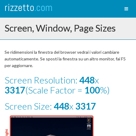
rizzetto
.com
Toggl
naviga
Screen, Window, Page Sizes
Se ridimensioni la finestra del browser vedrai i valori cambiare
automaticamente. Se sposti la finestra su un altro monitor, fai F5
per aggiornare.
Screen Resolution:
448
x
3317
(Scale Factor =
100
%)
Screen Size:
448
x
3317