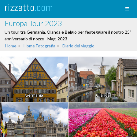
rizzetto
.com
Toggl
naviga
Europa Tour 2023
Un tour tra Germania, Olanda e Belgio per festeggiare il nostro 25°
anniversario di nozze - Mag. 2023
»
»
Home
Home Fotografia
Diario del viaggio
Germania
Olanda