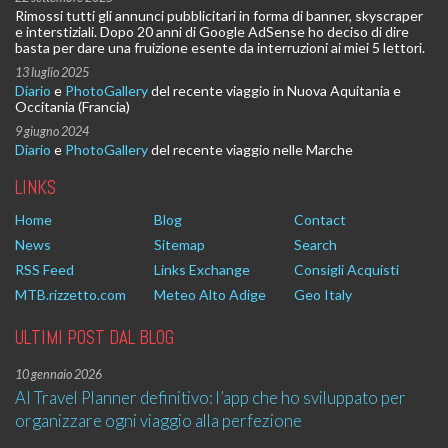
Rimossi tutti gli annunci pubblicitari in forma di banner, skyscraper
e interstiziali. Dopo 20 anni di Google AdSense ho deciso di dire
basta per dare una fruizione esente da interruzioni ai miei 5 lettori.
13 luglio 2025
Diario
e
PhotoGallery
del recente viaggio in Nuova Aquitania e
Occitania (Francia)
9 giugno 2024
Diario
e
PhotoGallery
del recente viaggio nelle Marche
LINKS
Home
Blog
Contact
News
Sitemap
Search
RSS Feed
Links Exchange
Consigli Acquisti
MTB.rizzetto.com
Meteo Alto Adige
Geo Italy
ULTIMI POST DAL BLOG
10 gennaio 2026
AI Travel Planner definitivo: l’app che ho sviluppato per
organizzare ogni viaggio alla perfezione