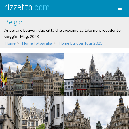
rizzetto
.com
Toggl
naviga
Belgio
Anversa e Leuven, due città che avevamo saltato nel precedente
viaggio - Mag. 2023
»
»
Home
Home Fotografia
Home Europa Tour 2023