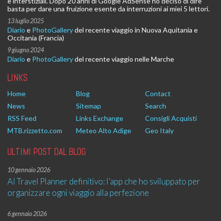
e interstiziali. Dopo 20 anni di Google AdSense ho deciso di dire
basta per dare una fruizione esente da interruzioni ai miei 5 lettori.
13 luglio 2025
Diario
e
PhotoGallery
del recente viaggio in Nuova Aquitania e
Occitania (Francia)
9 giugno 2024
Diario
e
PhotoGallery
del recente viaggio nelle Marche
LINKS
Home
Blog
Contact
News
Sitemap
Search
RSS Feed
Links Exchange
Consigli Acquisti
MTB.rizzetto.com
Meteo Alto Adige
Geo Italy
ULTIMI POST DAL BLOG
10 gennaio 2026
AI Travel Planner definitivo: l’app che ho sviluppato per
organizzare ogni viaggio alla perfezione
6 gennaio 2026