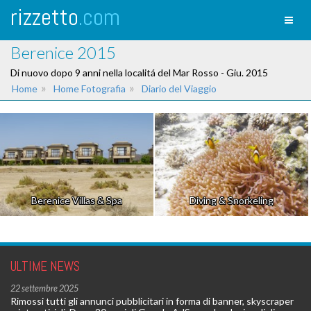
rizzetto
.com
Toggl
naviga
Berenice 2015
Di nuovo dopo 9 anni nella localitá del Mar Rosso - Giu. 2015
»
»
Home
Home Fotografia
Diario del Viaggio
Berenice Villas & Spa
Diving & Snorkeling
ULTIME NEWS
22 settembre 2025
Rimossi tutti gli annunci pubblicitari in forma di banner, skyscraper