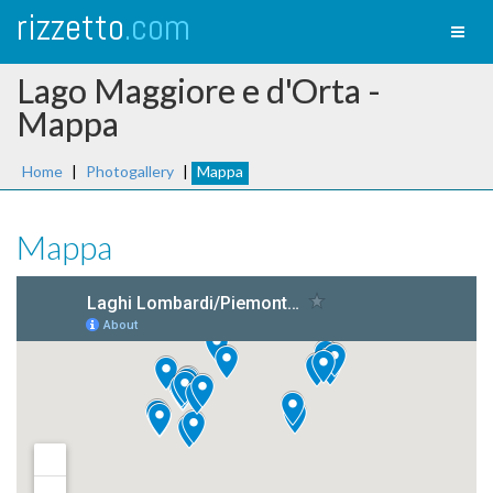
rizzetto
.com
Toggl
naviga
Lago Maggiore e d'Orta -
Mappa
Home
|
Photogallery
|
Mappa
Mappa