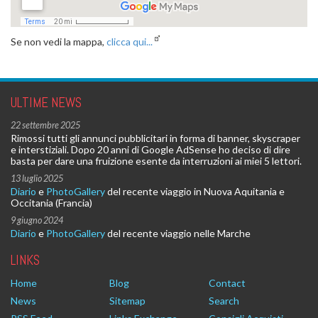
Se non vedi la mappa,
clicca qui...
ULTIME NEWS
22 settembre 2025
Rimossi tutti gli annunci pubblicitari in forma di banner, skyscraper
e interstiziali. Dopo 20 anni di Google AdSense ho deciso di dire
basta per dare una fruizione esente da interruzioni ai miei 5 lettori.
13 luglio 2025
Diario
e
PhotoGallery
del recente viaggio in Nuova Aquitania e
Occitania (Francia)
9 giugno 2024
Diario
e
PhotoGallery
del recente viaggio nelle Marche
LINKS
Home
Blog
Contact
News
Sitemap
Search