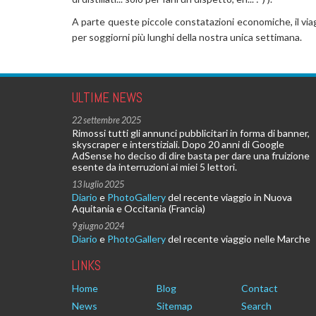
A parte queste piccole constatazioni economiche, il via
per soggiorni più lunghi della nostra unica settimana.
ULTIME NEWS
22 settembre 2025
Rimossi tutti gli annunci pubblicitari in forma di banner,
skyscraper e interstiziali. Dopo 20 anni di Google
AdSense ho deciso di dire basta per dare una fruizione
esente da interruzioni ai miei 5 lettori.
13 luglio 2025
Diario
e
PhotoGallery
del recente viaggio in Nuova
Aquitania e Occitania (Francia)
9 giugno 2024
Diario
e
PhotoGallery
del recente viaggio nelle Marche
LINKS
Home
Blog
Contact
News
Sitemap
Search