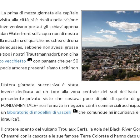
La prima di mezza giornata alla capitale
ita alla città si è risolta nella visione
e dove venivano portati gli schiavi appena
audan Waterfront sull'acqua non di nostro
alla macchina di qualche moschea o di una
mplemousses, sebbene non avessi grosse
e tipo i nostri Trauttmannsdorf, non ci ha
co vecchietto
con panama che per 50
i specie arboree presenti, siamo usciti non
L'intera giornata successiva è stata
invece dedicata ad un tour alla zona centrale del sud dell'Isola
precedente privato visto che costava poco di più di quello di 
FONDAMENTALE- non fermava in negozi o centri commerciali acchiappa 
un
laboratorio di modellini di vascelli
che comunque mi incuriosiva e 
idraulica").
Il cratere spento del vulcano Trou aux Cerfs, la gola del Black-River Gorg
Chamarel con la cascata e le sue famose Terre Colorate ci hanno dato u