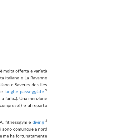
è molta offerta e varietà
ta italiano e La Ravanne
aliano e Saveurs des Iles
 le
lunghe passeggiate
i a farlo..). Una menzione
 compreso!) e al reparto
SPA, fitnessgym e
diving
 ci sono comunque a nord
ome me ha fortunatamente