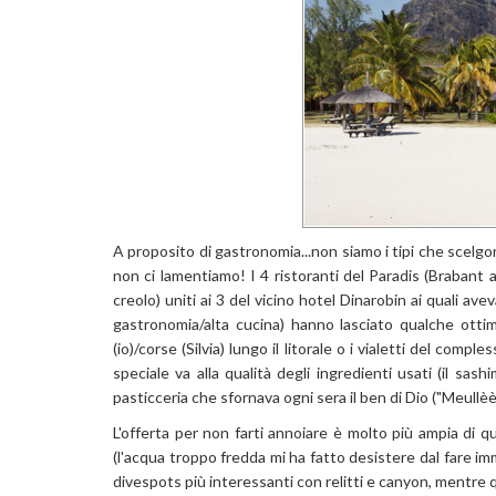
A proposito di gastronomia...non siamo i tipi che scelgon
non ci lamentiamo! I 4 ristoranti del Paradis (Brabant
creolo) uniti ai 3 del vicino hotel Dinarobin ai quali a
gastronomia/alta cucina) hanno lasciato qualche ott
(io)/corse (Silvia) lungo il litorale o i vialetti del com
speciale va alla qualità degli ingredienti usati (il s
pasticceria che sfornava ogni sera il ben di Dio ("Meullèè!
L'offerta per non farti annoiare è molto più ampia di q
(l'acqua troppo fredda mi ha fatto desistere dal fare 
divespots più interessanti con relitti e canyon, mentr