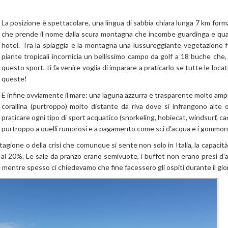
La posizione è spettacolare, una lingua di sabbia chiara lunga 7 km form
che prende il nome dalla scura montagna che incombe guardinga e quas
hotel. Tra la spiaggia e la montagna una lussureggiante vegetazione 
piante tropicali incornicia un bellissimo campo da golf a 18 buche ch
questo sport, ti fa venire voglia di imparare a praticarlo se tutte le lo
queste!
E infine ovviamente il mare: una laguna azzurra e trasparente molto ampia
corallina (purtroppo) molto distante da riva dove si infrangono alte
praticare ogni tipo di sport acquatico (snorkeling, hobiecat, windsurf, ca
purtroppo a quelli rumorosi e a pagamento come sci d'acqua e i gommoni 
gione o della crisi che comunque si sente non solo in Italia, la capacità 
l 20%. Le sale da pranzo erano semivuote, i buffet non erano presi d'as
mentre spesso ci chiedevamo che fine facessero gli ospiti durante il gio