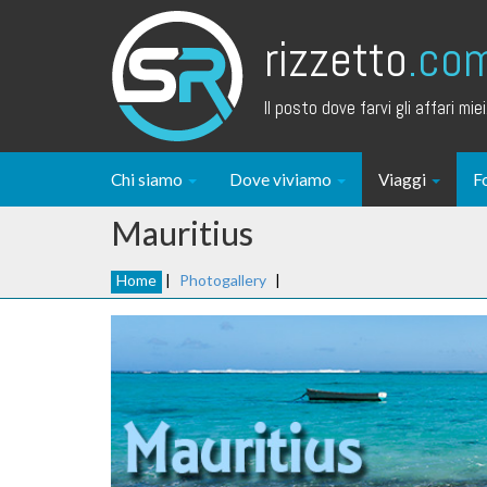
rizzetto
.co
Il posto dove farvi gli affari miei.
Chi siamo
Dove viviamo
Viaggi
F
Mauritius
Home
|
Photogallery
|