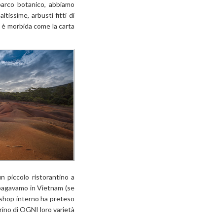
 parco botanico, abbiamo
issime, arbusti fitti di
è morbida come la carta
n piccolo ristorantino a
o pagavamo in Vietnam (se
 shop interno ha preteso
rino di OGNI loro varietà