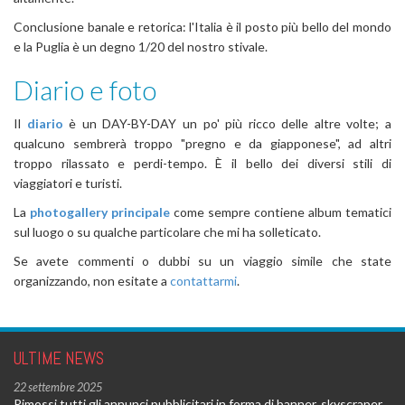
Conclusione banale e retorica: l'Italia è il posto più bello del mondo
e la Puglia è un degno 1/20 del nostro stivale.
Diario e foto
Il
diario
è un DAY-BY-DAY un po' più ricco delle altre volte; a
qualcuno sembrerà troppo "pregno e da giapponese", ad altri
troppo rilassato e perdi-tempo. È il bello dei diversi stili di
viaggiatori e turisti.
La
photogallery principale
come sempre contiene album tematici
sul luogo o su qualche particolare che mi ha solleticato.
Se avete commenti o dubbi su un viaggio simile che state
organizzando, non esitate a
contattarmi
.
ULTIME NEWS
22 settembre 2025
Rimossi tutti gli annunci pubblicitari in forma di banner, skyscraper