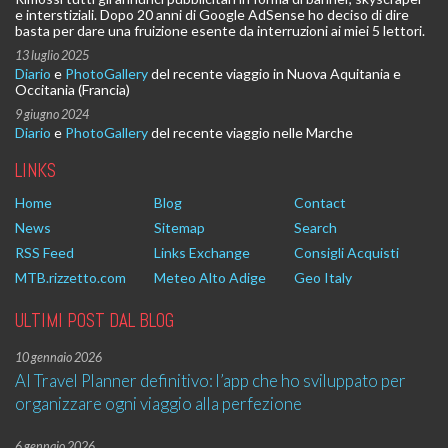
e interstiziali. Dopo 20 anni di Google AdSense ho deciso di dire
basta per dare una fruizione esente da interruzioni ai miei 5 lettori.
13 luglio 2025
Diario
e
PhotoGallery
del recente viaggio in Nuova Aquitania e
Occitania (Francia)
9 giugno 2024
Diario
e
PhotoGallery
del recente viaggio nelle Marche
LINKS
Home
Blog
Contact
News
Sitemap
Search
RSS Feed
Links Exchange
Consigli Acquisti
MTB.rizzetto.com
Meteo Alto Adige
Geo Italy
ULTIMI POST DAL BLOG
10 gennaio 2026
AI Travel Planner definitivo: l’app che ho sviluppato per
organizzare ogni viaggio alla perfezione
6 gennaio 2026