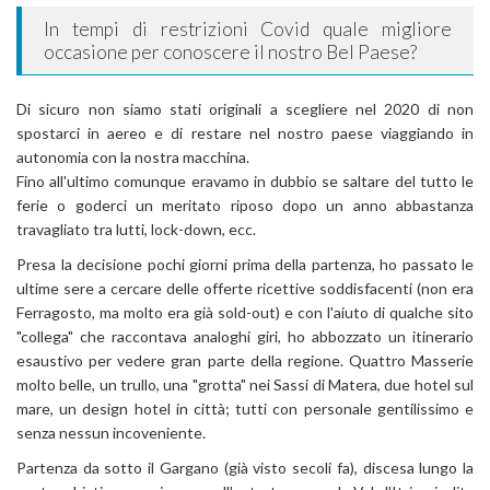
In tempi di restrizioni Covid quale migliore
occasione per conoscere il nostro Bel Paese?
Di sicuro non siamo stati originali a scegliere nel 2020 di non
spostarci in aereo e di restare nel nostro paese viaggiando in
autonomia con la nostra macchina.
Fino all'ultimo comunque eravamo in dubbio se saltare del tutto le
ferie o goderci un meritato riposo dopo un anno abbastanza
travagliato tra lutti, lock-down, ecc.
Presa la decisione pochi giorni prima della partenza, ho passato le
ultime sere a cercare delle offerte ricettive soddisfacenti (non era
Ferragosto, ma molto era già sold-out) e con l'aiuto di qualche sito
"collega" che raccontava analoghi giri, ho abbozzato un itinerario
esaustivo per vedere gran parte della regione. Quattro Masserie
molto belle, un trullo, una "grotta" nei Sassi di Matera, due hotel sul
mare, un design hotel in città; tutti con personale gentilissimo e
senza nessun incoveniente.
Partenza da sotto il Gargano (già visto secoli fa), discesa lungo la