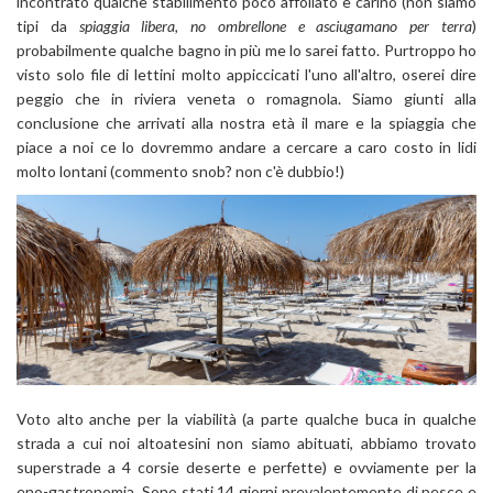
incontrato qualche stabilimento poco affollato e carino (non siamo
tipi da
spiaggia libera, no ombrellone e asciugamano per terra
)
probabilmente qualche bagno in più me lo sarei fatto. Purtroppo ho
visto solo file di lettini molto appiccicati l'uno all'altro, oserei dire
peggio che in riviera veneta o romagnola. Siamo giunti alla
conclusione che arrivati alla nostra età il mare e la spiaggia che
piace a noi ce lo dovremmo andare a cercare a caro costo in lidi
molto lontani (commento snob? non c'è dubbio!)
Voto alto anche per la viabilità (a parte qualche buca in qualche
strada a cui noi altoatesini non siamo abituati, abbiamo trovato
superstrade a 4 corsie deserte e perfette) e ovviamente per la
eno-gastronomia. Sono stati 14 giorni prevalentemente di pesce e