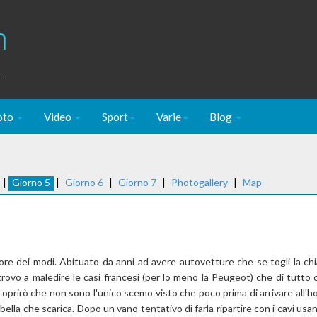
m
..
oto
Video
Sport
Varie
Blog
|
Giorno 5
|
Giorno 6
|
Giorno 7
|
Photogallery
|
Map
ore dei modi. Abituato da anni ad avere autovetture che se togli la chia
ovo a maledire le casi francesi (per lo meno la Peugeot) che di tutto c
scoprirò che non sono l'unico scemo visto che poco prima di arrivare all'h
 bella che scarica. Dopo un vano tentativo di farla ripartire con i cavi us