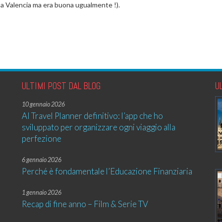
o a Valencia ma era buona ugualmente !).
ULTIMI POST DAL BLOG
U
10 gennaio 2026
AI Travel Planner definitivo: l’app che ho
sviluppato per organizzare ogni viaggio alla
perfezione
6 gennaio 2026
Perché è fondamentale l’Educazione Finanziaria
1 gennaio 2026
Recap di fine anno – Film & Serie TV