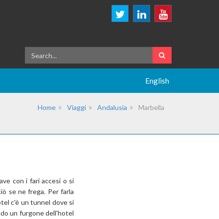
English
Home
Viaggi
Andalusia
Marbella
ve con i fari accesi o si
iò se ne frega. Per farla
otel c'è un tunnel dove si
ando un furgone dell'hotel