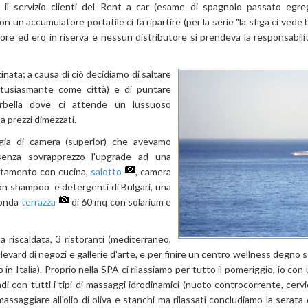
e il servizio clienti del Rent a car (esame di spagnolo passato egre
 un accumulatore portatile ci fa ripartire (per la serie "la sfiga ci vede
ore ed ero in riserva e nessun distributore si prendeva la responsabilit
inata; a causa di ciò decidiamo di saltare
tusiasmante come città) e di puntare
rbella dove ci attende un lussuoso
a prezzi dimezzati.
ologia di camera (superior) che avevamo
senza sovrapprezzo l'upgrade ad una
rtamento con cucina,
salotto
, camera
 con shampoo e detergenti di Bulgari, una
conda
terrazza
di 60 mq con solarium e
 riscaldata, 3 ristoranti (mediterraneo,
evard di negozi e gallerie d'arte, e per finire un centro wellness degno s
 in Italia). Proprio nella SPA ci rilassiamo per tutto il pomeriggio, io con
i con tutti i tipi di massaggi idrodinamici (nuoto controcorrente, cervica
 massaggiare all'olio di oliva e stanchi ma rilassati concludiamo la serat