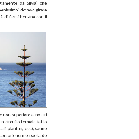
giamente da Silvia) che
 benissimo" dovevo girare
à di farmi benzina con il
e non superiore ai nostri
 un circuito termale fatto
li, plantari, ecc), saune
a con un'enorme paella de