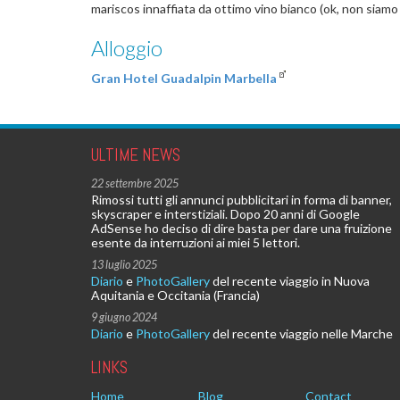
mariscos innaffiata da ottimo vino bianco (ok, non siam
Alloggio
Gran Hotel Guadalpin Marbella
ULTIME NEWS
22 settembre 2025
Rimossi tutti gli annunci pubblicitari in forma di banner,
skyscraper e interstiziali. Dopo 20 anni di Google
AdSense ho deciso di dire basta per dare una fruizione
esente da interruzioni ai miei 5 lettori.
13 luglio 2025
Diario
e
PhotoGallery
del recente viaggio in Nuova
Aquitania e Occitania (Francia)
9 giugno 2024
Diario
e
PhotoGallery
del recente viaggio nelle Marche
LINKS
Home
Blog
Contact