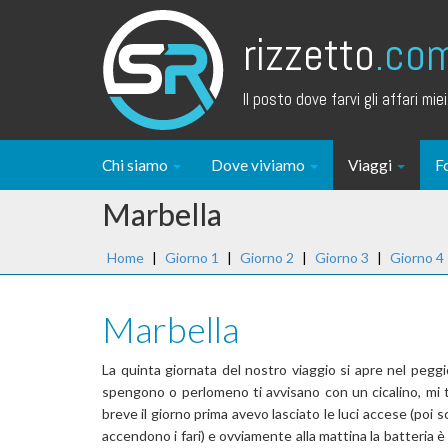
rizzetto
.co
Il posto dove farvi gli affari miei.
Chi siamo
Dove viviamo
Viaggi
F
Marbella
Home
|
Giorno 1
|
Giorno 2
|
Giorno 3
|
Giorno 4
Marbella
La quinta giornata del nostro viaggio si apre nel peggi
spengono o perlomeno ti avvisano con un cicalino, mi tr
breve il giorno prima avevo lasciato le luci accese (poi 
accendono i fari) e ovviamente alla mattina la batteria è