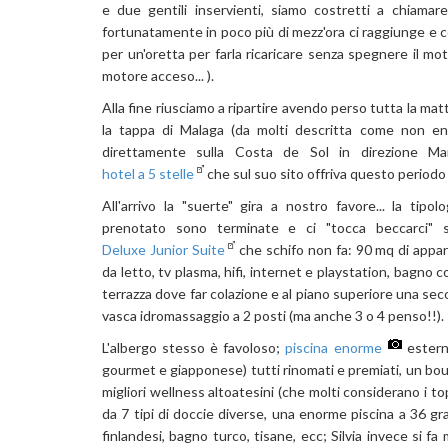
e due gentili inservienti, siamo costretti a chiamar
fortunatamente in poco più di mezz'ora ci raggiunge e con
per un'oretta per farla ricaricare senza spegnere il mot
motore acceso... ).
Alla fine riusciamo a ripartire avendo perso tutta la matt
la tappa di Malaga (da molti descritta come non en
direttamente sulla Costa de Sol in direzione Ma
hotel a 5 stelle
che sul suo sito offriva questo periodo 
All'arrivo la "suerte" gira a nostro favore... la tip
prenotato sono terminate e ci "tocca beccarci" 
Deluxe Junior Suite
che schifo non fa: 90 mq di appa
da letto, tv plasma, hifi, internet e playstation, bagno
terrazza dove far colazione e al piano superiore una se
vasca idromassaggio a 2 posti (ma anche 3 o 4 penso!!).
L'albergo stesso è favoloso;
piscina enorme
esterna
gourmet e giapponese) tutti rinomati e premiati, un boul
migliori wellness altoatesini (che molti considerano i top
da 7 tipi di doccie diverse, una enorme piscina a 36 grad
finlandesi, bagno turco, tisane, ecc; Silvia invece si fa