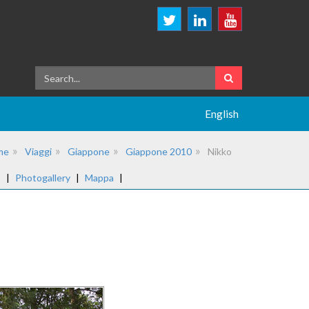
English
me
Viaggi
Giappone
Giappone 2010
Nikko
o
|
Photogallery
|
Mappa
|