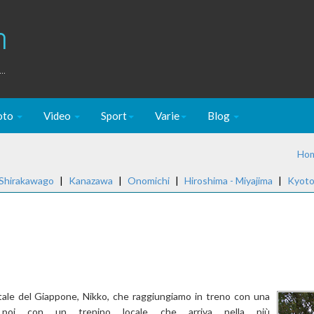
m
..
oto
Video
Sport
Varie
Blog
Ho
 Shirakawago
|
Kanazawa
|
Onomichi
|
Hiroshima - Miyajima
|
Kyot
pitale del Giappone, Nikko, che raggiungiamo in treno con una
poi con un trenino locale che arriva nella più