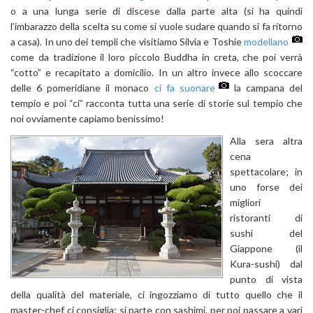
o a una lunga serie di discese dalla parte alta (si ha quindi
l’imbarazzo della scelta su come si vuole sudare quando si fa ritorno
a casa). In uno dei templi che visitiamo Silvia e Toshie
modellano
come da tradizione il loro piccolo Buddha in creta, che poi verrà
“cotto” e recapitato a domicilio. In un altro invece allo scoccare
delle 6 pomeridiane il monaco
ci fa suonare
la campana del
tempio e poi “ci” racconta tutta una serie di storie sul tempio che
noi ovviamente capiamo benissimo!
Alla sera altra
cena
spettacolare; in
uno forse dei
migliori
ristoranti di
sushi del
Giappone (il
Kura-sushi) dal
punto di vista
della qualità del materiale, ci ingozziamo di tutto quello che il
master-chef ci consiglia: si parte con sashimi, per poi passare a vari