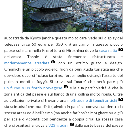
autostrada da Kyoto (anche questa molto cara, vedo sul display del
telepass circa 60 euro per 350 km) arriviamo in questo piccolo
paese sul mare nella Prefettura di Hiroshima dove la
casa natia
dell’amica Toshie è stata finemente ristrutturata e
modernamente arredata
con un ottimo gusto e design.
Onomichi è un piccolo gioiello, fuori da ogni guida turistica ma che
dovrebbe esserci incluso (anzi no, forse meglio evitargli l’assalto dei
pullman mordi e fuggi). Si trova sul “mare” che però pare più
un fiume o un fiordo norvegese
e la sua particolarità è che la
zona antica del paese è sul fianco di una collina molto ripida. Oltre
ad abitazioni private si trovano una
moltitudine di templi antichi
sia scintoisti che buddisti (talvolta in pacifica convivenza dentro la
stessa area) ed è bellissimo (ma anche faticosissimo) girare su e giù
per scale o vicoletti con pendenze a doppia cifra! La stessa casa
che ci ospiterà si trova a
323 gradini
dalla parte bassa del paese