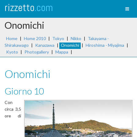
rizzetto
.com
Toggl
naviga
Onomichi
Home
|
Home 2010
|
Tokyo
|
Nikko
|
Takayama -
Shirakawago
|
Kanazawa
|
Onomichi
|
Hiroshima - Miyajima
|
Kyoto
|
Photogallery
|
Mappa
|
Onomichi
Giorno 10
Con
circa 3,5
ore di