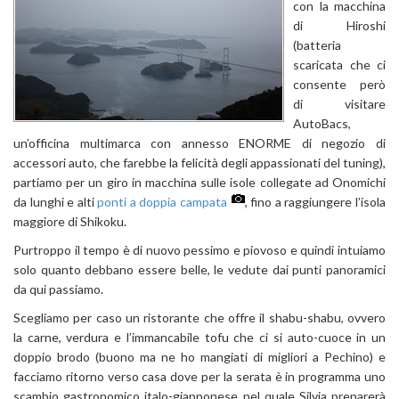
con la macchina
di Hiroshi
(batteria
scaricata che ci
consente però
di visitare
AutoBacs,
un’officina multimarca con annesso ENORME di negozio di
accessori auto, che farebbe la felicità degli appassionati del tuning),
partiamo per un giro in macchina sulle isole collegate ad Onomichi
da lunghi e alti
ponti a doppia campata
, fino a raggiungere l’isola
maggiore di Shikoku.
Purtroppo il tempo è di nuovo pessimo e piovoso e quindi intuiamo
solo quanto debbano essere belle, le vedute dai punti panoramici
da qui passiamo.
Scegliamo per caso un ristorante che offre il shabu-shabu, ovvero
la carne, verdura e l’immancabile tofu che ci si auto-cuoce in un
doppio brodo (buono ma ne ho mangiati di migliori a Pechino) e
facciamo ritorno verso casa dove per la serata è in programma uno
scambio gastronomico italo-giapponese nel quale Silvia preparerà