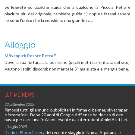
Se leggete su qualche guida che a qualcuno la Piccola Petra è
piaciuta più dell’originale, cambiate guida :-) oppure fatemi sapere
se sono l’unico che la considera una grande ca...
Alloggio
Mövenpick Resort Petra
Deve la sua fortuna alla posizione (pochi metri dall'entrata del sito).
Valgono i soliti discorsi: non merita le 5* ma si sta e si mangia bene.
ULTIME NEWS
22 settembre 2025
Rimossi tutti gli annunci pubblicitari in forma di banner, skyscraper
e interstiziali. Dopo 20 anni di Google AdSense ho deciso di dire
basta per dare una fruizione esente da interruzioni ai miei 5 lettori.
13 luglio 2025
Diario
e
PhotoGallery
del recente viaggio in Nuova Aquitania e