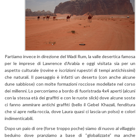
Partiamo invece in direzione del Wadi Rum, la valle desertica famosa
per le imprese di Lawrence d’Arabia e oggi visitata sia per un
aspetto culturale (rovine e iscrizioni rupestri di tempi antichissimi)
che naturali. Il paesaggio è infatti un deserto (con anche alcune
dune sabbiose) con molte formazioni rocciose modellate nel corso
dei millenni. Lo percorriamo a bordo di fuoristrada 4x4 aperti (alcuni
con la stessa età dei graffiti e con le ruote slick) dove alcune soste
ci fanno ammirare antichi graffiti (bello il Gebel Khazali, fenditura
che si apre nella roccia, dove Laura quasi ci lascia un polso) e colori
indimenticabili.
Dopo un paio di ore (forse troppo poche) siamo di nuovo al villaggio
beduino dove pranziamo a base di “globalizzate” ma anche