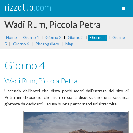
rizzetto
.com
Toggl
naviga
Wadi Rum, Piccola Petra
Home
|
Giorno 1
|
Giorno 2
|
Giorno 3
|
Giorno 4
|
Giorno
5
|
Giorno 6
|
Photogallery
|
Map
Giorno 4
Wadi Rum, Piccola Petra
Uscendo dall’hotel che dista pochi metri dall’entrata del sito di
Petra mi dispiaccio che non ci sia a disposizione una seconda
giornata da dedicarci... scusa buona per tornarci un’altra volta.