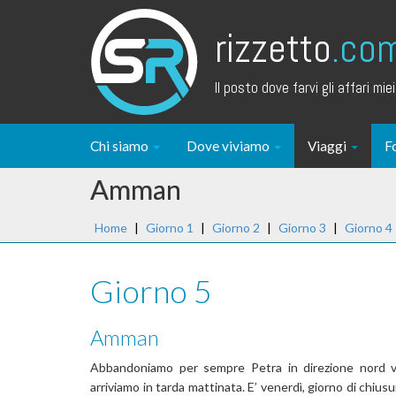
rizzetto
.co
Il posto dove farvi gli affari miei.
Chi siamo
Dove viviamo
Viaggi
F
Amman
Home
|
Giorno 1
|
Giorno 2
|
Giorno 3
|
Giorno 4
Giorno 5
Amman
Abbandoniamo per sempre Petra in direzione nord 
arriviamo in tarda mattinata. E’ venerdì, giorno di chiusur