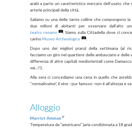
arabi a parte un caratteristico mercato dell’usato che 
arterie principali della città.
Saliamo su una delle tante colline che compongono la 
due milioni di abitanti per osservare dall’alto un
teatro romano
. Siamo sulla Cittadella dove ci conce
carino
Museo Archeologico
.
Dopo uno dei migliori pranzi della settimana (al r
facciamo un giro nel quartiere delle ambasciate e delle v
differenza di altre capitali mediorientali come Damasc
vai...!!).
Alla sera ci concediamo una cena in quello che avreb
“normalissime”, il vino –pur famoso- non è all’altezza e s
Alloggio
Marriot Amman
Temperatura da "americano" (aria condizionata a 18 gradi