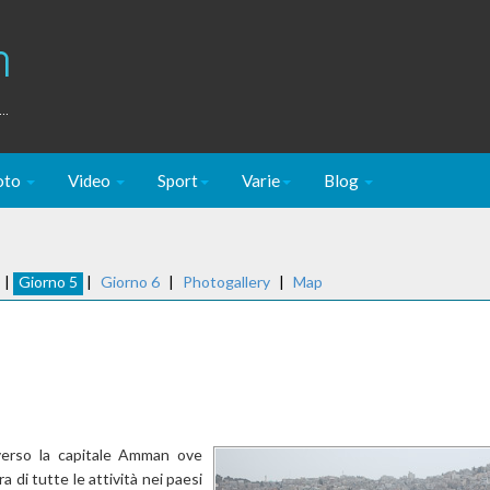
m
..
oto
Video
Sport
Varie
Blog
|
Giorno 5
|
Giorno 6
|
Photogallery
|
Map
verso la capitale Amman ove
a di tutte le attività nei paesi