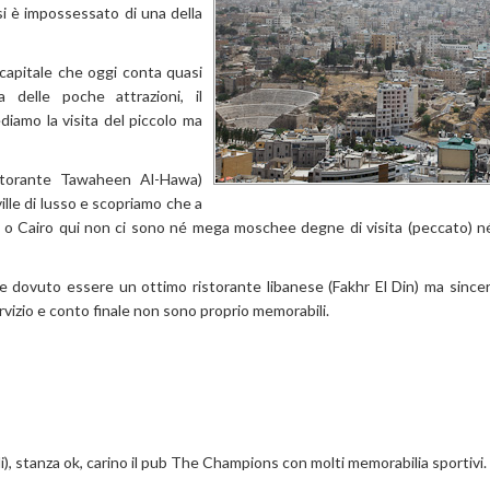
si è impossessato di una della
capitale che oggi conta quasi
a delle poche attrazioni, il
diamo la visita del piccolo ma
istorante Tawaheen Al-Hawa)
ille di lusso e scopriamo che a
o o Cairo qui non ci sono né mega moschee degne di visita (peccato) né s
be dovuto essere un ottimo ristorante libanese (Fakhr El Din) ma sin
ervizio e conto finale non sono proprio memorabili.
), stanza ok, carino il pub The Champions con molti memorabilia sportivi.