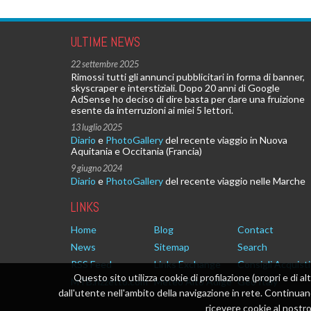
ULTIME NEWS
22 settembre 2025
Rimossi tutti gli annunci pubblicitari in forma di banner,
skyscraper e interstiziali. Dopo 20 anni di Google
AdSense ho deciso di dire basta per dare una fruizione
esente da interruzioni ai miei 5 lettori.
13 luglio 2025
Diario
e
PhotoGallery
del recente viaggio in Nuova
Aquitania e Occitania (Francia)
9 giugno 2024
Diario
e
PhotoGallery
del recente viaggio nelle Marche
LINKS
Home
Blog
Contact
News
Sitemap
Search
RSS Feed
Links Exchange
Consigli Acquisti
Questo sito utilizza cookie di profilazione (propri e di al
MTB.rizzetto.com
Meteo Alto Adige
Geo Italy
dall'utente nell'ambito della navigazione in rete. Continu
ricevere cookie al nostro 