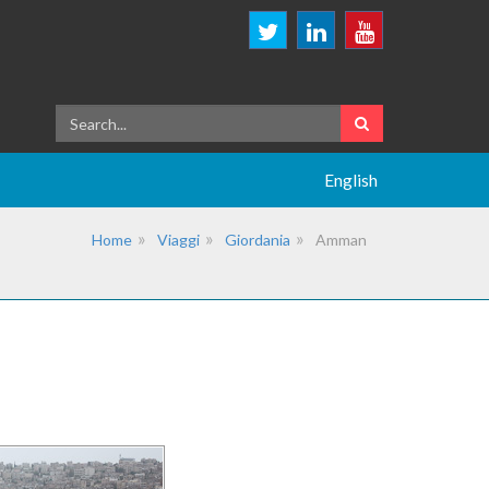
English
Home
Viaggi
Giordania
Amman