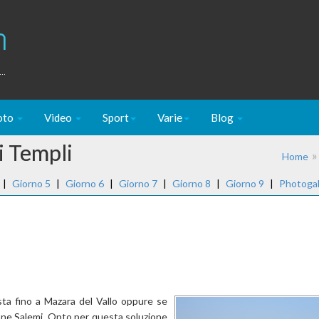
m
..
oto
Video
Sport
Varie
Blog
i Templi
Home
|
Giorno 5
|
Giorno 6
|
Giorno 7
|
Giorno 8
|
Giorno 9
|
Photogal
sta fino a Mazara del Vallo oppure se
zione Salemi. Opto per questa soluzione