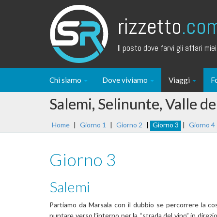
rizzetto
.co
Il posto dove farvi gli affari miei.
Chi siamo
Dove viviamo
Viaggi
F
Salemi, Selinunte, Valle de
Home
|
Giorno 1
|
Giorno 2
|
Giorno 3
|
Giorno 4
Giorno 3
Salemi
Partiamo da Marsala con il dubbio se percorrere la co
puntare verso l’interno per la “strada del vino” in dire