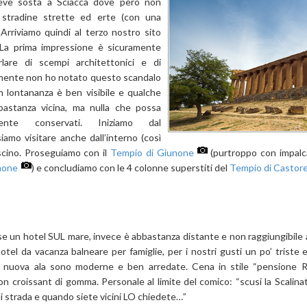
reve sosta a Sciacca dove però non
 stradine strette ed erte (con una
rriviamo quindi al terzo nostro sito
. La prima impressione è sicuramente
lare di scempi architettonici e di
ramente non ho notato questo scandalo
 in lontananza è ben visibile e qualche
bastanza vicina, ma nulla che possa
nte conservati. Iniziamo dal
amo visitare anche dall’interno (così
scino. Proseguiamo con il
Tempio di Giunone
(purtroppo con impalca
mone
) e concludiamo con le 4 colonne superstiti del
Tempio di Castore
e un hotel SUL mare, invece è abbastanza distante e non raggiungibile
otel da vacanza balneare per famiglie, per i nostri gusti un po’ triste 
 nuova ala sono moderne e ben arredate. Cena in stile “pensione Ri
on croissant di gomma. Personale al limite del comico: “scusi la Scalina
di strada e quando siete vicini LO chiedete…”