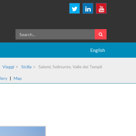
English
Viaggi
Sicilia
Salemi, Selinunte, Valle dei Templi
lery
|
Map