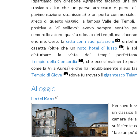
Ripartiamo con direzione Agrigento facendo una b
troviamo altro che un paese arroccato e pieno di
pavimentazione stranissima) e un porto commerciale. A
greco di questo viaggio, la famosa Valle dei Templi
positiva e “di sollievo”: avevo sempre sentito par
cementificazione quasi a ridosso dei templi, ma since
enorme. Certo la
città con i suoi palazzoni
orribili
casetta (oltre che un
noto hotel di lusso
) è ab
disturbare la vista dei templi perfettame
Tempio della Concordia
, che eccezionalmente possi
come la Villa Aurea) e che ha indubbiamente il suo fa
Tempio di Giove
(dove fu trovato il
gigantesco Tela
Alloggio
Hotel Kaos
Pensavo foss
un classico h
camere della
sufficiente c
“fate un po’ 