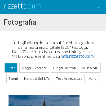
rizzetto
.com
Toggl
naviga
Fotografia
Tutti gli album della mia nutrita photo-gallery
dalla mia prima digitale (2004) ad oggi.
Dal 2022 le foto che corredano i miei giri in E-
MTB sono presenti solo su
mtb.rizzetto.com
.
Tutte
Viaggi & Vacanze
Luoghi Limitrofi
MTB & SKI
Eventi
Natura & Still Life
Test Attrezzatura
Varie