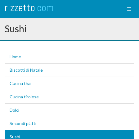
rizzetto
.com
Toggl
naviga
Sushi
Home
Biscotti di Natale
Cucina thai
Cucina tirolese
Dolci
Secondi piatti
Sushi