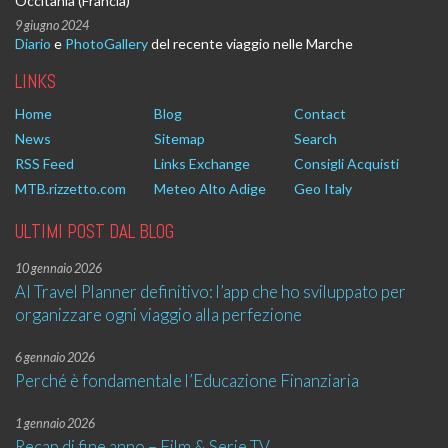
Occitania (Francia)
9 giugno 2024
Diario
e
PhotoGallery
del recente viaggio nelle Marche
LINKS
Home
Blog
Contact
News
Sitemap
Search
RSS Feed
Links Exchange
Consigli Acquisti
MTB.rizzetto.com
Meteo Alto Adige
Geo Italy
ULTIMI POST DAL BLOG
10 gennaio 2026
AI Travel Planner definitivo: l’app che ho sviluppato per
organizzare ogni viaggio alla perfezione
6 gennaio 2026
Perché è fondamentale l’Educazione Finanziaria
1 gennaio 2026
Recap di fine anno – Film & Serie TV