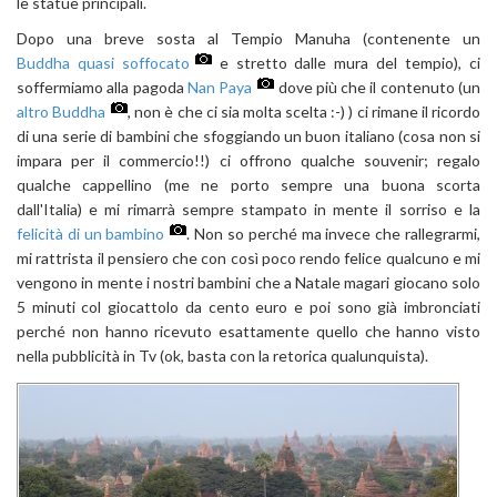
le statue principali.
Dopo una breve sosta al Tempio Manuha (contenente un
Buddha quasi soffocato
e stretto dalle mura del tempio), ci
soffermiamo alla pagoda
Nan Paya
dove più che il contenuto (un
altro Buddha
, non è che ci sia molta scelta :-) ) ci rimane il ricordo
di una serie di bambini che sfoggiando un buon italiano (cosa non si
impara per il commercio!!) ci offrono qualche souvenir; regalo
qualche cappellino (me ne porto sempre una buona scorta
dall'Italia) e mi rimarrà sempre stampato in mente il sorriso e la
felicità di un bambino
. Non so perché ma invece che rallegrarmi,
mi rattrista il pensiero che con così poco rendo felice qualcuno e mi
vengono in mente i nostri bambini che a Natale magari giocano solo
5 minuti col giocattolo da cento euro e poi sono già imbronciati
perché non hanno ricevuto esattamente quello che hanno visto
nella pubblicità in Tv (ok, basta con la retorica qualunquista).