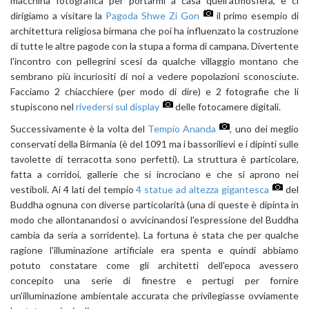
macchina fotografica per portarmi a casa quell'atmosfera, e ci
dirigiamo a visitare la
Pagoda Shwe Zi Gon
il primo esempio di
architettura religiosa birmana che poi ha influenzato la costruzione
di tutte le altre pagode con la stupa a forma di campana. Divertente
l'incontro con pellegrini scesi da qualche villaggio montano che
sembrano più incuriositi di noi a vedere popolazioni sconosciute.
Facciamo 2 chiacchiere (per modo di dire) e 2 fotografie che li
stupiscono nel
rivedersi sul display
delle fotocamere digitali.
Successivamente è la volta del
Tempio Ananda
, uno dei meglio
conservati della Birmania (è del 1091 ma i bassorilievi e i dipinti sulle
tavolette di terracotta sono perfetti). La struttura è particolare,
fatta a corridoi, gallerie che si incrociano e che si aprono nei
vestiboli. Ai 4 lati del tempio
4 statue ad altezza gigantesca
del
Buddha ognuna con diverse particolarità (una di queste è dipinta in
modo che allontanandosi o avvicinandosi l'espressione del Buddha
cambia da seria a sorridente). La fortuna è stata che per qualche
ragione l'illuminazione artificiale era spenta e quindi abbiamo
potuto constatare come gli architetti dell'epoca avessero
concepito una serie di finestre e pertugi per fornire
un'illuminazione ambientale accurata che privilegiasse ovviamente