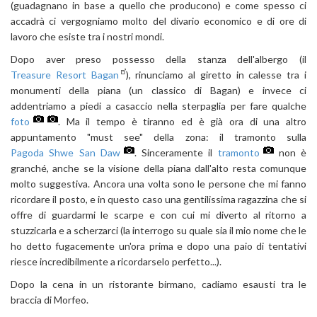
(guadagnano in base a quello che producono) e come spesso ci
accadrà ci vergogniamo molto del divario economico e di ore di
lavoro che esiste tra i nostri mondi.
Dopo aver preso possesso della stanza dell'albergo (il
Treasure Resort Bagan
), rinunciamo al giretto in calesse tra i
monumenti della piana (un classico di Bagan) e invece ci
addentriamo a piedi a casaccio nella sterpaglia per fare qualche
foto
. Ma il tempo è tiranno ed è già ora di una altro
appuntamento "must see" della zona: il tramonto sulla
Pagoda Shwe San Daw
. Sinceramente il
tramonto
non è
granché, anche se la visione della piana dall'alto resta comunque
molto suggestiva. Ancora una volta sono le persone che mi fanno
ricordare il posto, e in questo caso una gentilissima ragazzina che si
offre di guardarmi le scarpe e con cui mi diverto al ritorno a
stuzzicarla e a scherzarci (la interrogo su quale sia il mio nome che le
ho detto fugacemente un'ora prima e dopo una paio di tentativi
riesce incredibilmente a ricordarselo perfetto...).
Dopo la cena in un ristorante birmano, cadiamo esausti tra le
braccia di Morfeo.