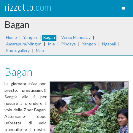
rizzetto
.com
Toggl
naviga
Bagan
Home
|
Yangon
|
Bagan
|
Verso Mandalay
|
Amarapura/Mingun
|
Inle
|
Pindaya
|
Yangon
|
Ngapali
|
Photogallery
|
Map
Bagan
La giornata inizia non
presto, prestissimo!!
Sveglia alle 4 per
riuscire a prendere il
volo delle 7 per Bagan.
Atterriamo dopo
un'oretta di volo
tranquillo e il nostro