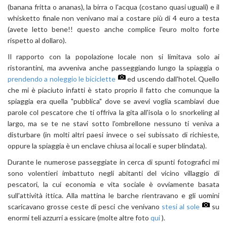
(banana fritta o ananas), la birra o l'acqua (costano quasi uguali) e il
whisketto finale non venivano mai a costare più di 4 euro a testa
(avete letto bene!! questo anche complice l'euro molto forte
rispetto al dollaro).
Il rapporto con la popolazione locale non si limitava solo ai
ristorantini, ma avveniva anche passeggiando lungo la spiaggia o
prendendo a noleggio le biciclette
ed uscendo dall'hotel. Quello
che mi è piaciuto infatti è stato proprio il fatto che comunque la
spiaggia era quella "pubblica" dove se avevi voglia scambiavi due
parole col pescatore che ti offriva la gita all'isola o lo snorkeling al
largo, ma se te ne stavi sotto l'ombrellone nessuno ti veniva a
disturbare (in molti altri paesi invece o sei subissato di richieste,
oppure la spiaggia è un enclave chiusa ai locali e super blindata).
Durante le numerose passeggiate in cerca di spunti fotografici mi
sono volentieri imbattuto negli abitanti del vicino villaggio di
pescatori, la cui economia e vita sociale è ovviamente basata
sull'attività ittica. Alla mattina le barche rientravano e gli uomini
scaricavano grosse ceste di pesci che venivano
stesi al sole
su
enormi teli azzurri a essicare (molte altre foto
qui
).