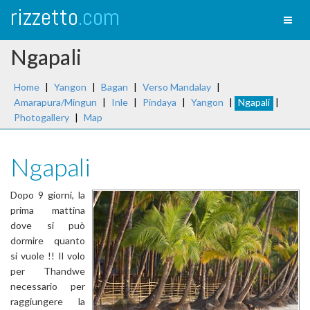
rizzetto
.com
Toggl
naviga
Ngapali
Home
|
Yangon
|
Bagan
|
Verso Mandalay
|
Amarapura/Mingun
|
Inle
|
Pindaya
|
Yangon
|
Ngapali
|
Photogallery
|
Map
Ngapali
Dopo 9 giorni, la
prima mattina
dove si può
dormire quanto
si vuole !! Il volo
per Thandwe
necessario per
raggiungere la