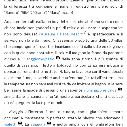
la differenza tra cognome e nome il registro era pieno solo di
"Sandro", "Silvia", "Gianni", "Maria", ecc. :-)
Ad attenderci all'uscita un boy del resort che abbiamo scelto come
chicca finale per goderci un po' di relax e di lusso: le aspettative
non sono deluse! l'
Aureum Palace Resort
è spettacolare e il
servizio non lo è da meno. Ci assegnano subito una delle 30 villas
che compongono il resort e rimaniamo colpiti dallo stile ed eleganza
con la quale sono costruite. Il tek e il mogano la fanno da padrone
ovunque, Il
soggiorno/patio
della zona giorno è più grande di
quello di casa mia, il letto a baldacchino con zanzariera induce a
pensare a romantiche nottate :-), bagno favoloso con il vano doccia
di almeno 4 mq, ci sarebbe anche un'enorme jacuzzi all'esterno, ma
la temperatura non sarà mai così calda da invitare al bagno. Alla sera
bellissime lampade di design o una sapente
illuminazione calda
ammantano la camera di un'atmosfera particolare, che ti dispiace
quasi spegnere la luce per dormire.
Il villaggio all'interno è molto curato, con i giardinieri sempre
occupati a mantenere in perfetto stato le piante che adornano i
vialetti
. La
spiaggia
è molto ampia con gli ombrelloni ben