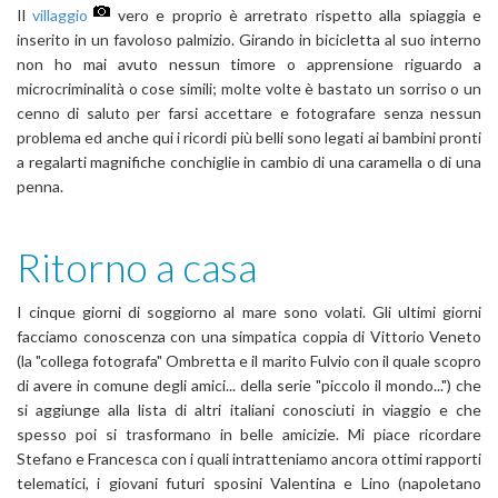
Il
villaggio
vero e proprio è arretrato rispetto alla spiaggia e
inserito in un favoloso palmizio. Girando in bicicletta al suo interno
non ho mai avuto nessun timore o apprensione riguardo a
microcriminalità o cose simili; molte volte è bastato un sorriso o un
cenno di saluto per farsi accettare e fotografare senza nessun
problema ed anche qui i ricordi più belli sono legati ai bambini pronti
a regalarti magnifiche conchiglie in cambio di una caramella o di una
penna.
Ritorno a casa
I cinque giorni di soggiorno al mare sono volati. Gli ultimi giorni
facciamo conoscenza con una simpatica coppia di Vittorio Veneto
(la "collega fotografa" Ombretta e il marito Fulvio con il quale scopro
di avere in comune degli amici... della serie "piccolo il mondo...") che
si aggiunge alla lista di altri italiani conosciuti in viaggio e che
spesso poi si trasformano in belle amicizie. Mi piace ricordare
Stefano e Francesca con i quali intratteniamo ancora ottimi rapporti
telematici, i giovani futuri sposini Valentina e Lino (napoletano