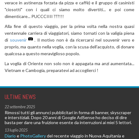
verace in astinenza forzata da pizza e caffè) e il gruppo di casinisti
"ciosotti" con i quali ci siamo molto divertiti... e poi come
dimenticare... PUCCCIIII ???!!!
Alla fine di questo viaggio, per la prima volta nella nostra quasi
ventennale carriera di viaggiatori, siamo tornati con la valigia piena
di
souvenir
. Il motivo non è da ricercarsi nel souvenir vero e
proprio, ma quanto nella voglia, con la scusa dell'acquisto, di donare
qualcosa a questo meraviglioso popolo.
La voglia di Oriente non solo non è appagata ma anzi aumentata...
Vietnam e Cambogia, preparatevi ad accoglierci !
ULTIME NEWS
22 settembre 2025
Rimossi tutti gli annunci pubblicitari in forma di banner, skyscraper
e interstiziali. Dopo 20 anni di Google AdSense ho deciso di dire
basta per dare una fruizione esente da interruzioni ai miei 5 lettori.
13 luglio 2025
Diario
e
PhotoGallery
del recente viaggio in Nuova Aquitania e