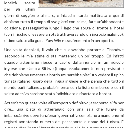
località scelta
per gli utlimi
giorni di soggiorno al mare, è infatti in tarda mattinata e quindi
abbiamo tutto il tempo di svegliarci con calma, fare un'abbondante
colazione, passeggiatina lungo il lago che sorge di fronte all'hotel
(con il rischio di essere arrotati attraversando un incrocio malefico),
ultimo saluto alla guida Zaw Win e trasferimento in aeroporto.
Una volta decollati, il volo che ci dovrebbe portare a Thandwe
secondo le mie stime ci sta mettendo un po' troppo. Ed infatti
quando atterriamo riesco a capire dall'annuncio in un ridicolo
inglese che siamo a Sittwe (tappa assolutamente non prevista) e
che dobbiamo rimanere a bordo (mi sarebbe piaciuto vedere il tipico
turista italiano ignaro della lingua inglese e che pensa che tutto il
mondo parli italiano... probabilmente con la lista di imbarco o con il
solito adesivo sarebbe stato individuato e riportato a bordo).
Atterriamo questa volta all'aeroporto definitivo; aeroporto si fa per
dire... una pista di atterraggio con una sala che funge da
imbarco/arrivo dove funzionari governativi compilano a mano enormi
registri annotando numero del passaporto e nome del turista. E
quando dico "nome" intendo proprio quello in quanto non capendo