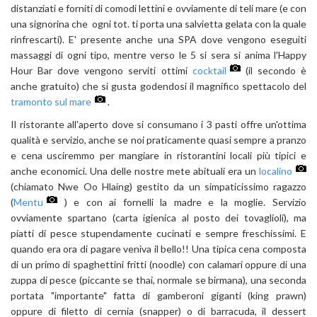
distanziati e forniti di comodi lettini e ovviamente di teli mare (e con
una signorina che ogni tot. ti porta una salvietta gelata con la quale
rinfrescarti). E' presente anche una SPA dove vengono eseguiti
massaggi di ogni tipo, mentre verso le 5 si sera si anima l'Happy
Hour Bar dove vengono serviti ottimi
cocktail
(il secondo è
anche gratuito) che si gusta godendosi il magnifico spettacolo del
tramonto sul mare
.
Il ristorante all'aperto dove si consumano i 3 pasti offre un'ottima
qualità e servizio, anche se noi praticamente quasi sempre a pranzo
e cena usciremmo per mangiare in ristorantini locali più tipici e
anche economici. Una delle nostre mete abituali era un
localino
(chiamato Nwe Oo Hlaing) gestito da un simpaticissimo ragazzo
(
Mentu
) e con ai fornelli la madre e la moglie. Servizio
ovviamente spartano (carta igienica al posto dei tovaglioli), ma
piatti di pesce stupendamente cucinati e sempre freschissimi. E
quando era ora di pagare veniva il bello!! Una tipica cena composta
di un primo di spaghettini fritti (noodle) con calamari oppure di una
zuppa di pesce (piccante se thai, normale se birmana), una seconda
portata "importante" fatta di gamberoni giganti (king prawn)
oppure di filetto di cernia (snapper) o di barracuda, il dessert