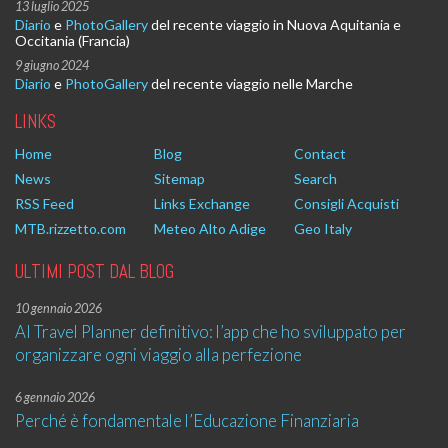
13 luglio 2025
Diario
e
PhotoGallery
del recente viaggio in Nuova Aquitania e
Occitania (Francia)
9 giugno 2024
Diario
e
PhotoGallery
del recente viaggio nelle Marche
LINKS
Home
Blog
Contact
News
Sitemap
Search
RSS Feed
Links Exchange
Consigli Acquisti
MTB.rizzetto.com
Meteo Alto Adige
Geo Italy
ULTIMI POST DAL BLOG
10 gennaio 2026
AI Travel Planner definitivo: l’app che ho sviluppato per
organizzare ogni viaggio alla perfezione
6 gennaio 2026
Perché è fondamentale l’Educazione Finanziaria