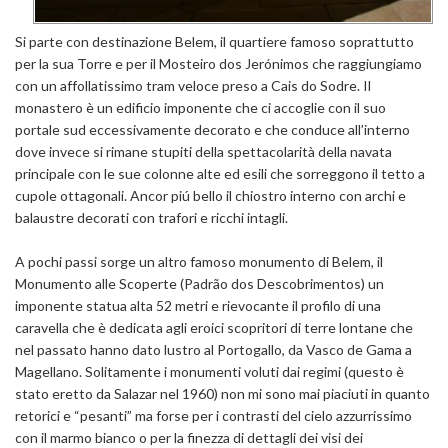
Si parte con destinazione Belem, il quartiere famoso soprattutto
per la sua Torre e per il Mosteiro dos Jerónimos che raggiungiamo
con un affollatissimo tram veloce preso a Cais do Sodre. Il
monastero è un edificio imponente che ci accoglie con il suo
portale sud eccessivamente decorato e che conduce all’interno
dove invece si rimane stupiti della spettacolarità della navata
principale con le sue colonne alte ed esili che sorreggono il tetto a
cupole ottagonali. Ancor piú bello il chiostro interno con archi e
balaustre decorati con trafori e ricchi intagli.
A pochi passi sorge un altro famoso monumento di Belem, il
Monumento alle Scoperte (Padrão dos Descobrimentos) un
imponente statua alta 52 metri e rievocante il profilo di una
caravella che è dedicata agli eroici scopritori di terre lontane che
nel passato hanno dato lustro al Portogallo, da Vasco de Gama a
Magellano. Solitamente i monumenti voluti dai regimi (questo è
stato eretto da Salazar nel 1960) non mi sono mai piaciuti in quanto
retorici e “pesanti” ma forse per i contrasti del cielo azzurrissimo
con il marmo bianco o per la finezza di dettagli dei visi dei