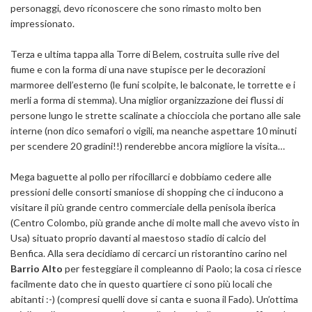
personaggi, devo riconoscere che sono rimasto molto ben
impressionato.
Terza e ultima tappa alla Torre di Belem, costruita sulle rive del
fiume e con la forma di una nave stupisce per le decorazioni
marmoree dell’esterno (le funi scolpite, le balconate, le torrette e i
merli a forma di stemma). Una miglior organizzazione dei flussi di
persone lungo le strette scalinate a chiocciola che portano alle sale
interne (non dico semafori o vigili, ma neanche aspettare 10 minuti
per scendere 20 gradini!!) renderebbe ancora migliore la visita…
Mega baguette al pollo per rifocillarci e dobbiamo cedere alle
pressioni delle consorti smaniose di shopping che ci inducono a
visitare il più grande centro commerciale della penisola iberica
(Centro Colombo, più grande anche di molte mall che avevo visto in
Usa) situato proprio davanti al maestoso stadio di calcio del
Benfica. Alla sera decidiamo di cercarci un ristorantino carino nel
Barrio Alto
per festeggiare il compleanno di Paolo; la cosa ci riesce
facilmente dato che in questo quartiere ci sono più locali che
abitanti :-) (compresi quelli dove si canta e suona il Fado). Un’ottima