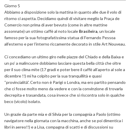
Giorno 5
Abbiamo a disposizione solo la mattina in quanto alle due il volo di
ritorno ci aspetta. Decidiamo quindi di visitare meglio la Praça de
Comercio non prima di aver bevuto (come in altre mattine
assonnate) un ottimo caffè al noto locale
Brasileira
, un locale
famoso per la sua fotografatissima statua di Fernando Pessoa
all’esterno e per l’interno riccamente decorato in stile Art Nouveau.
Ci concediamo un ultimo giro nelle piazze del Chiado e della Baixa e
un po’ a malincuore dobbiamo lasciare questa bella città che oltre
per il suo clima mite (17 gradi e poter bere il caffè all’aperto al sole a
dicembre !!) mi ha colpito per la sua tranquillità e quasi
“provincialità”. Certo non è Parigi o Londra, ma ero partito pensando
che ci fosse molto meno da vedere e con la convinzione di trovarla
decrepita e trasandata, cosa invece che si riscontra solo in qualche
beco (vicolo) isolato.
Un grazie da parte mia e di Silvia per la compagnia a Paolo (ottimo
navigatore nella giornata con la macchina, anche se poi dimentica i
libri in aereo!!) e a Lisa, compagna di scatti e di discussioni su