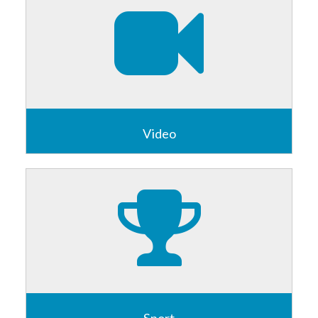
Vai alla Sezione
Video
Non mi ritengo un video-amatore classico, ma qualche
ripresa con la DSLR, compattina o goPro ogni tanto la
faccio...
Vai alla Sezione