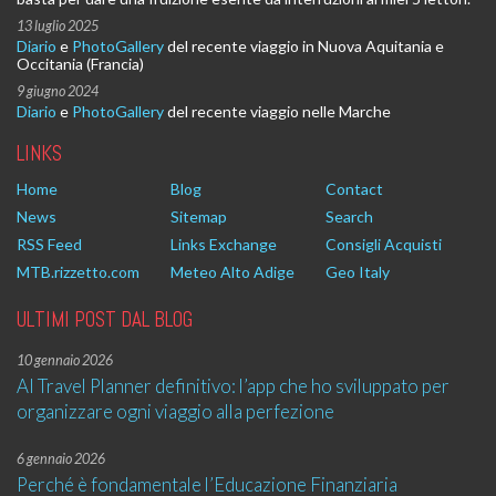
13 luglio 2025
Diario
e
PhotoGallery
del recente viaggio in Nuova Aquitania e
Occitania (Francia)
9 giugno 2024
Diario
e
PhotoGallery
del recente viaggio nelle Marche
LINKS
Home
Blog
Contact
News
Sitemap
Search
RSS Feed
Links Exchange
Consigli Acquisti
MTB.rizzetto.com
Meteo Alto Adige
Geo Italy
ULTIMI POST DAL BLOG
10 gennaio 2026
AI Travel Planner definitivo: l’app che ho sviluppato per
organizzare ogni viaggio alla perfezione
6 gennaio 2026
Perché è fondamentale l’Educazione Finanziaria