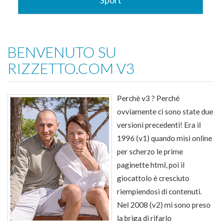
Sport
"Lo Sport fa male alla salute" :-) però fa tanto bene allo
spirito. Passioni presenti e del passato...
BENVENUTO SU
Vai alla Sezione
RIZZETTO.COM V3
Perchè v3 ? Perché
ovviamente ci sono state due
versioni precedenti! Era il
1996 (v1) quando misi online
per scherzo le prime
paginette html, poi il
giocattolo è cresciuto
riempiendosi di contenuti.
Nel 2008 (v2) mi sono preso
la briga di rifarlo