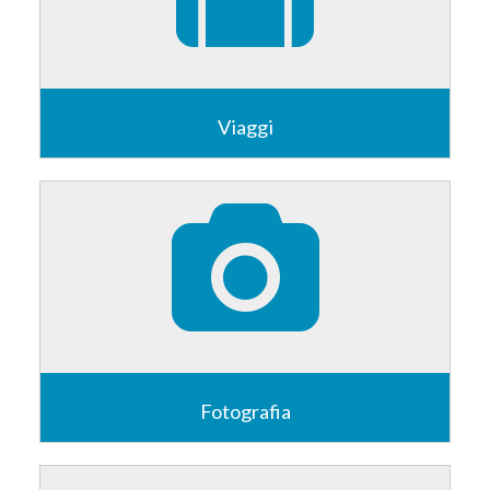
Viaggi
Viaggiatori, più che turisti... Così ci piace definirci. In
questa sezione abbiamo raccolto i diari (testuali e
fotografici) di buona parte dei viaggi che abbiamo
intrapreso in questi anni.
Vai alla Sezione
Fotografia
Dipingere con la luce. Ecco cosa è la fotografia per
me! Se ti va, dai un'occhiata alla mia produzione...