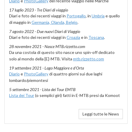
Diario
e
PhotoGallery
del recente viaggio nelle Marche
17 luglio 2023 - Tre Diari di viaggio
Diari e foto dei recenti viaggi in
Portogallo
, in
Umbria
e quello
di maggio in
Germania, Olanda, Belgio
.
7 agosto 2022 - Due nuovi Diari di Viaggio
Diari e foto dei recenti viaggi in
Croazia
e in
Toscana
.
28 novembre 2021 - Nasce MTB.rizzetto.com
Da una costola di questo sito nasce uno spin-off dedicato
solo al mondo della [E]-MTB. Visita
mtb.rizzetto.com
19 settembre 2021 - Lago Maggiore e d'Orta
Diario
e
PhotoGallery
di quattro giorni sui due laghi
lombardo/piemontesi
5 settembre 2021 - Lista dei Tour EMTB
Lista dei Tour
(o semplici giri) fatti in E-MTB presi da Komoot
Leggi tutte le News