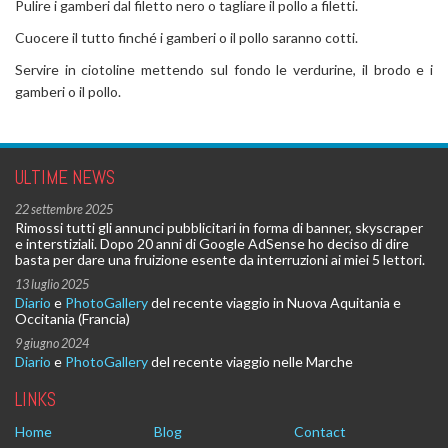
Pulire i gamberi dal filetto nero o tagliare il pollo a filetti.
Cuocere il tutto finché i gamberi o il pollo saranno cotti.
Servire in ciotoline mettendo sul fondo le verdurine, il brodo e i
gamberi o il pollo.
ULTIME NEWS
22 settembre 2025
Rimossi tutti gli annunci pubblicitari in forma di banner, skyscraper
e interstiziali. Dopo 20 anni di Google AdSense ho deciso di dire
basta per dare una fruizione esente da interruzioni ai miei 5 lettori.
13 luglio 2025
Diario
e
PhotoGallery
del recente viaggio in Nuova Aquitania e
Occitania (Francia)
9 giugno 2024
Diario
e
PhotoGallery
del recente viaggio nelle Marche
LINKS
Home
Blog
Contact