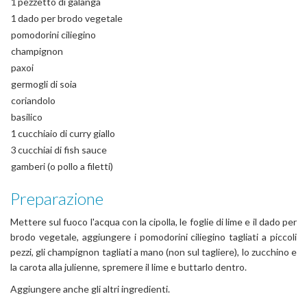
1
pezzetto di galanga
1
dado per brodo vegetale
pomodorini ciliegino
champignon
paxoi
germogli di soia
coriandolo
basilico
1
cucchiaio di curry giallo
3
cucchiai di fish sauce
gamberi (o pollo a filetti)
Preparazione
Mettere sul fuoco l'acqua con la cipolla, le foglie di lime e il dado per
brodo vegetale, aggiungere i pomodorini ciliegino tagliati a piccoli
pezzi, gli champignon tagliati a mano (non sul tagliere), lo zucchino e
la carota alla julienne, spremere il lime e buttarlo dentro.
Aggiungere anche gli altri ingredienti.