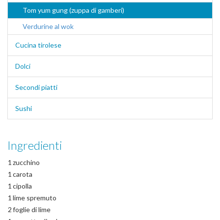
Tom yum gung (zuppa di gamberi)
Verdurine al wok
Cucina tirolese
Dolci
Secondi piatti
Sushi
Ingredienti
1
zucchino
1
carota
1
cipolla
1
lime spremuto
2
foglie di lime