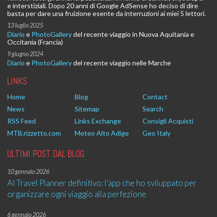
e interstiziali. Dopo 20 anni di Google AdSense ho deciso di dire
basta per dare una fruizione esente da interruzioni ai miei 5 lettori.
13 luglio 2025
Diario
e
PhotoGallery
del recente viaggio in Nuova Aquitania e
Occitania (Francia)
9 giugno 2024
Diario
e
PhotoGallery
del recente viaggio nelle Marche
LINKS
Home
Blog
Contact
News
Sitemap
Search
RSS Feed
Links Exchange
Consigli Acquisti
MTB.rizzetto.com
Meteo Alto Adige
Geo Italy
ULTIMI POST DAL BLOG
10 gennaio 2026
AI Travel Planner definitivo: l’app che ho sviluppato per
organizzare ogni viaggio alla perfezione
6 gennaio 2026