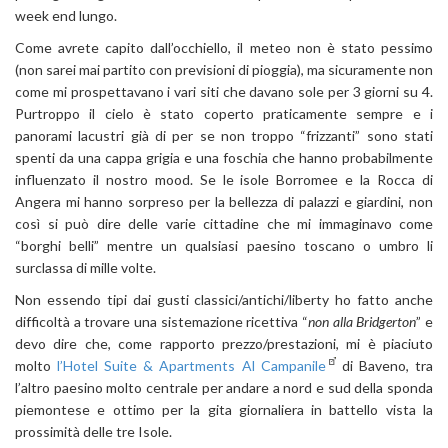
week end lungo.
Come avrete capito dall’occhiello, il meteo non è stato pessimo
(non sarei mai partito con previsioni di pioggia), ma sicuramente non
come mi prospettavano i vari siti che davano sole per 3 giorni su 4.
Purtroppo il cielo è stato coperto praticamente sempre e i
panorami lacustri già di per se non troppo “frizzanti” sono stati
spenti da una cappa grigia e una foschia che hanno probabilmente
influenzato il nostro mood. Se le isole Borromee e la Rocca di
Angera mi hanno sorpreso per la bellezza di palazzi e giardini, non
così si può dire delle varie cittadine che mi immaginavo come
“borghi belli” mentre un qualsiasi paesino toscano o umbro li
surclassa di mille volte.
Non essendo tipi dai gusti classici/antichi/liberty ho fatto anche
difficoltà a trovare una sistemazione ricettiva “
non alla Bridgerton
” e
devo dire che, come rapporto prezzo/prestazioni, mi è piaciuto
molto
l’Hotel Suite & Apartments Al Campanile
di Baveno, tra
l’altro paesino molto centrale per andare a nord e sud della sponda
piemontese e ottimo per la gita giornaliera in battello vista la
prossimità delle tre Isole.