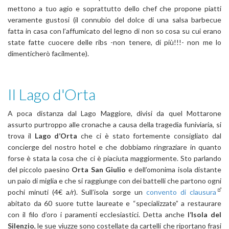
mettono a tuo agio e soprattutto dello chef che propone piatti
veramente gustosi (il connubio del dolce di una salsa barbecue
fatta in casa con l’affumicato del legno di non so cosa su cui erano
state fatte cuocere delle ribs -non tenere, di più!!!- non me lo
dimenticherò facilmente).
Il Lago d'Orta
A poca distanza dal Lago Maggiore, divisi da quel Mottarone
assurto purtroppo alle cronache a causa della tragedia funiviaria, si
trova il
Lago d’Orta
che ci è stato fortemente consigliato dal
concierge del nostro hotel e che dobbiamo ringraziare in quanto
forse è stata la cosa che ci è piaciuta maggiormente. Sto parlando
del piccolo paesino
Orta San Giulio
e dell’omonima isola distante
un paio di miglia e che si raggiunge con dei battelli che partono ogni
pochi minuti (4€ a/r). Sull’isola sorge un
convento di clausura
abitato da 60 suore tutte laureate e “specializzate” a restaurare
con il filo d’oro i paramenti ecclesiastici. Detta anche
l’Isola del
Silenzio
, le sue viuzze sono costellate da cartelli che riportano frasi