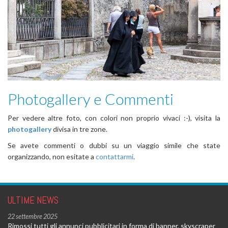
Photogallery e Commenti
Per vedere altre foto, con colori non proprio vivaci :-), visita la
photogallery
divisa in tre zone.
Se avete commenti o dubbi su un viaggio simile che state
organizzando, non esitate a
contattarmi
.
ULTIME NEWS
22 settembre 2025
Rimossi tutti gli annunci pubblicitari in forma di banner, skyscraper