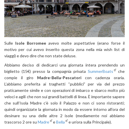
Sulle
Isole Borromee
avevo molte aspettative (erano forse il
motivo per cui avevo inserito questa zona nella mia wish list di
viaggi) e devo dire che non state deluse.
Abbiamo deciso di dedicarci una giornata intera prendendo un
biglietto (15€) presso la compagnia privata
SummerBoats
che
compie il giro
Madre-Bella-Pescatori
con cadenza oraria.
L’abbiamo preferita ai traghetti “pubblici” per via del prezzo
praticamente simile e con operazioni di imbarco e sbarco molto più
veloci e agili che non sui grandi battelli di linea. È importante sapere
che sull’Isola Madre c’è solo il Palazzo e non ci sono ristoranti;
quindi organizzate la giornata in modo da essere intorno all’ora del
desinare su una delle altre 2 isole (mediamente noi abbiamo
trascorso 2 ore su
Madre
e
Bella
e un’ora sulla Principale).