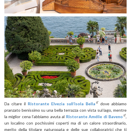
Da citare il
Ristorante Elvezia sull’isola Bella
dove abbiamo
pranzato benissimo su una bella terrazza con vista sul lago, mentre
la miglior cena l’abbiamo avuta al
Ristorante Amélie di Baveno
,
un localino con pochissimi coperti ma di un calore straordinario,
merito della titolare naturopata e delle sue collaboratrici che ti