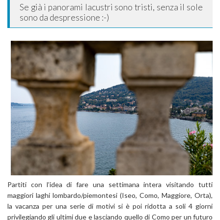
Se già i panorami lacustri sono tristi, senza il sole
sono da despressione :-)
Partiti con l’idea di fare una settimana intera visitando tutti
maggiori laghi lombardo/piemontesi (Iseo, Como, Maggiore, Orta),
la vacanza per una serie di motivi si è poi ridotta a soli 4 giorni
privilegiando gli ultimi due e lasciando quello di Como per un futuro