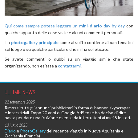
Qui come sempre potete leggere un
mini-diario
day-by-day
con
qualche appunto delle cose viste e alcuni commenti personali.
La
photogallery principale
come al solito contiene album tematici
sul luogo o su qualche particolare che mi ha solleticato.
Se avete commenti o dubbi su un viaggio simile che state
organizzando, non esitate a
contattarmi
.
ULTIME NEWS
22 settembre 2025
Rimossi tutti gli annunci pubblicitari in forma di banner, skyscraper
e interstiziali. Dopo 20 anni di Google AdSense ho deciso di dire
basta per dare una fruizione esente da interruzioni ai miei 5 lettori.
13 luglio 2025
Diario
e
PhotoGallery
del recente viaggio in Nuova Aquitania e
Occitania (Francia)