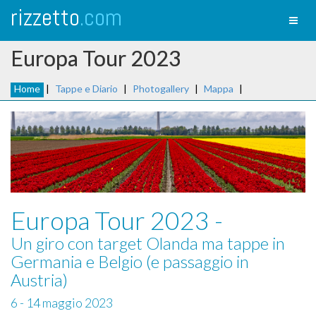
rizzetto
.com
Toggl
naviga
Europa Tour 2023
Home
|
Tappe e Diario
|
Photogallery
|
Mappa
|
Europa Tour 2023 -
Un giro con target Olanda ma tappe in
Germania e Belgio (e passaggio in
Austria)
6 - 14 maggio 2023