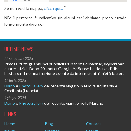
Se non vedi la mappa,
clicca qui...
NB: il percorso è indicativo (in alcuni casi abbiamo preso strade
leggermente diverse)
ULTIME NEWS
22 settembre 2025
Rimossi tutti gli annunci pubblicitari in forma di banner, skyscraper
e interstiziali. Dopo 20 anni di Google AdSense ho deciso di dire
basta per dare una fruizione esente da interruzioni ai miei 5 lettori.
13 luglio 2025
Diario
e
PhotoGallery
del recente viaggio in Nuova Aquitania e
Occitania (Francia)
9 giugno 2024
Diario
e
PhotoGallery
del recente viaggio nelle Marche
LINKS
Home
Blog
Contact
News
Sitemap
Search