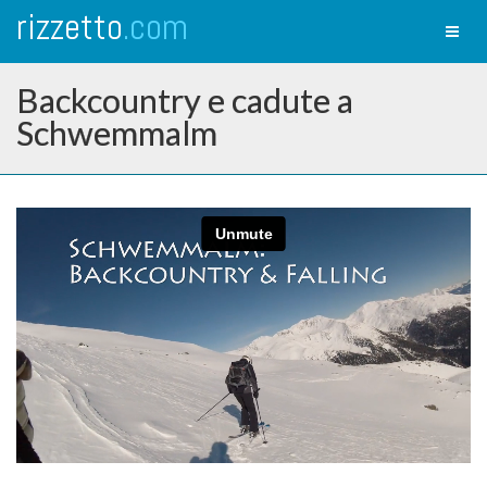
rizzetto
.com
Toggl
naviga
Backcountry e cadute a
Schwemmalm