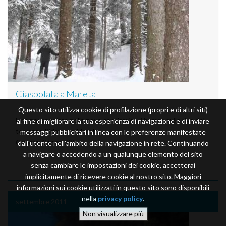
Ciaspolata a Mareta
Questo sito utilizza cookie di profilazione (propri e di altri siti)
Una passeggiata nella neve con l'amico Thomas sulle rive del
al fine di migliorare la tua esperienza di navigazione e di inviare
torrente Ridanna a Mareta.
messaggi pubblicitari in linea con le preferenze manifestate
Camera
: Canon S95
dall'utente nell'ambito della navigazione in rete. Continuando
a navigare o accedendo a un qualunque elemento del sito
senza cambiare le impostazioni dei cookie, accetterai
implicitamente di ricevere cookie al nostro sito. Maggiori
informazioni sui cookie utilizzati in questo sito sono disponibili
nella
privacy policy
.
settembre 2011