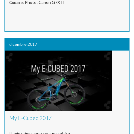
Camera
: Photo; Canon G7X II
dicembre 2017
My E-Cubed 2017
IL mio primo anno con una e-bike