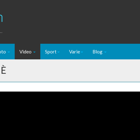
m
..
oto
Video
Sport
Varie
Blog
'È