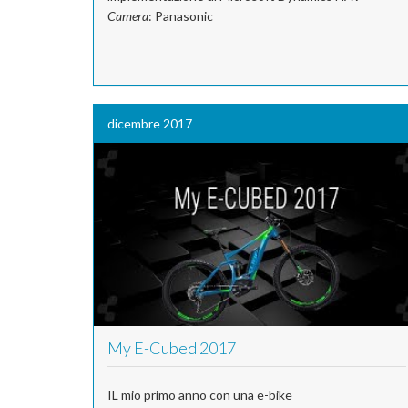
Camera
: Panasonic
dicembre 2017
My E-Cubed 2017
IL mio primo anno con una e-bike