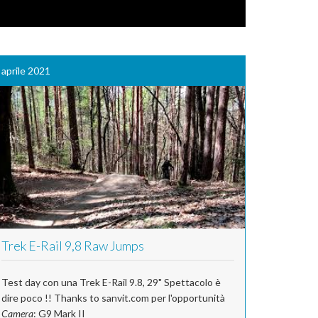
aprile 2021
Trek E-Rail 9,8 Raw Jumps
Test day con una Trek E-Rail 9.8, 29" Spettacolo è
dire poco !! Thanks to sanvit.com per l'opportunità
Camera
: G9 Mark II