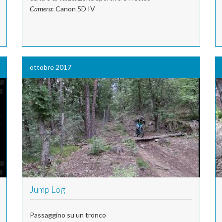
Camera
: Canon 5D IV
ottobre 2017
Jump Log
Passaggino su un tronco