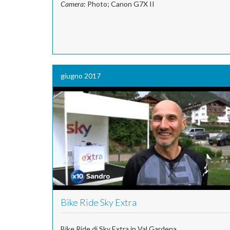
Camera
: Photo; Canon G7X II
giugno 2017
Bike Ride Sky Extra
Bike Ride di Sky Extra in Val Gardena