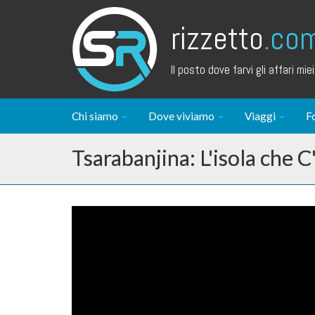
rizzetto
.co
Il posto dove farvi gli affari miei.
Chi siamo
Dove viviamo
Viaggi
F
Tsarabanjina: L'isola che C