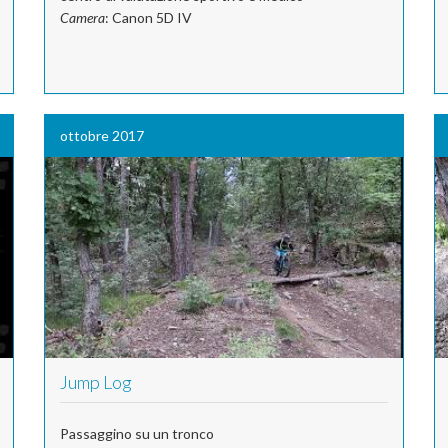
Camera
: Canon 5D IV
ottobre 2017
Jump Log
Passaggino su un tronco