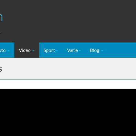
m
..
oto
Video
Sport
Varie
Blog
s