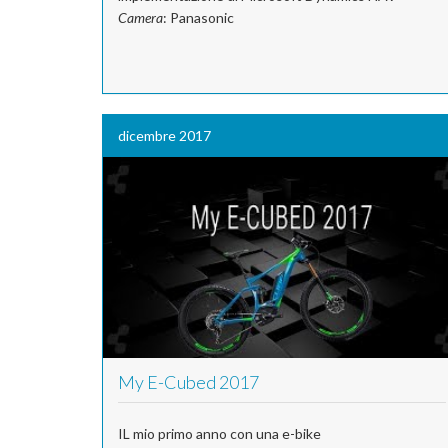
Camera
: Panasonic
dicembre 2017
My E-Cubed 2017
IL mio primo anno con una e-bike