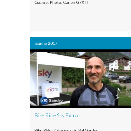
Camera
: Photo; Canon G7X II
giugno 2017
Bike Ride Sky Extra
Bike Ride di Sky Extra in Val Gardena