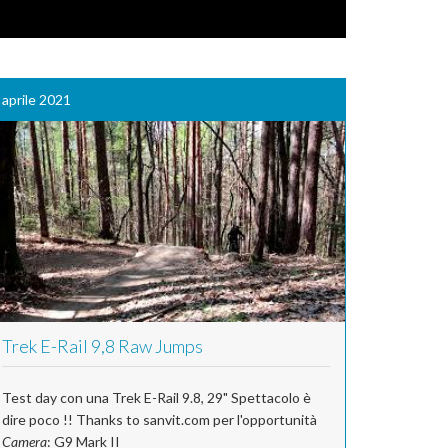
aprile 2021
Trek E-Rail 9,8 Raw Jumps
Test day con una Trek E-Rail 9.8, 29" Spettacolo è
dire poco !! Thanks to sanvit.com per l'opportunità
Camera
: G9 Mark II