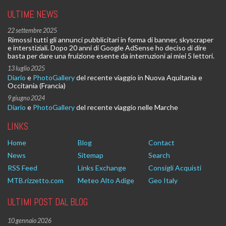
ULTIME NEWS
22 settembre 2025
Rimossi tutti gli annunci pubblicitari in forma di banner, skyscraper
e interstiziali. Dopo 20 anni di Google AdSense ho deciso di dire
basta per dare una fruizione esente da interruzioni ai miei 5 lettori.
13 luglio 2025
Diario
e
PhotoGallery
del recente viaggio in Nuova Aquitania e
Occitania (Francia)
9 giugno 2024
Diario
e
PhotoGallery
del recente viaggio nelle Marche
LINKS
Home
Blog
Contact
News
Sitemap
Search
RSS Feed
Links Exchange
Consigli Acquisti
MTB.rizzetto.com
Meteo Alto Adige
Geo Italy
ULTIMI POST DAL BLOG
10 gennaio 2026