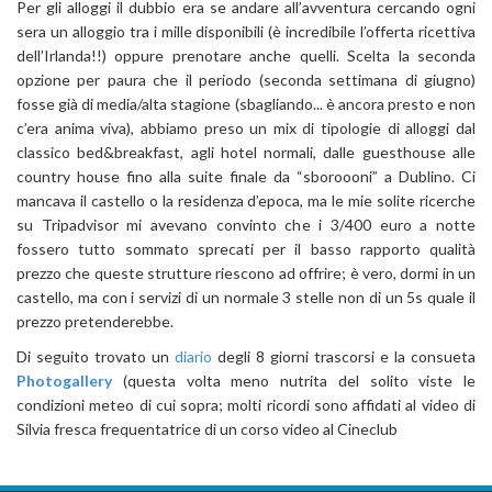
Per gli alloggi il dubbio era se andare all’avventura cercando ogni
sera un alloggio tra i mille disponibili (è incredibile l’offerta ricettiva
dell’Irlanda!!) oppure prenotare anche quelli. Scelta la seconda
opzione per paura che il periodo (seconda settimana di giugno)
fosse già di media/alta stagione (sbagliando... è ancora presto e non
c’era anima viva), abbiamo preso un mix di tipologie di alloggi dal
classico bed&breakfast, agli hotel normali, dalle guesthouse alle
country house fino alla suite finale da “sboroooni” a Dublino. Ci
mancava il castello o la residenza d’epoca, ma le mie solite ricerche
su Tripadvisor mi avevano convinto che i 3/400 euro a notte
fossero tutto sommato sprecati per il basso rapporto qualità
prezzo che queste strutture riescono ad offrire; è vero, dormi in un
castello, ma con i servizi di un normale 3 stelle non di un 5s quale il
prezzo pretenderebbe.
Di seguito trovato un
diario
degli 8 giorni trascorsi e la consueta
Photogallery
(questa volta meno nutrita del solito viste le
condizioni meteo di cui sopra; molti ricordi sono affidati al video di
Silvia fresca frequentatrice di un corso video al Cineclub