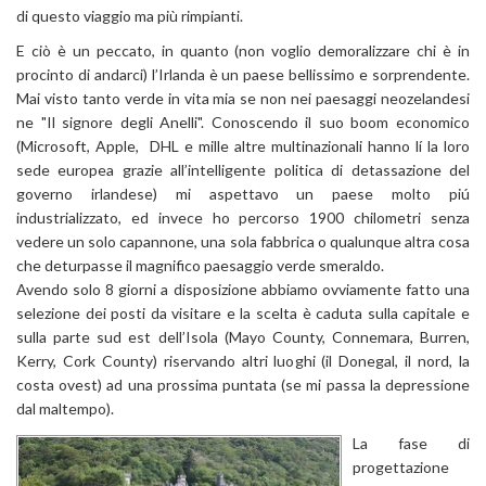
di questo viaggio ma più rimpianti.
E ciò è un peccato, in quanto (non voglio demoralizzare chi è in
procinto di andarci) l’Irlanda è un paese bellissimo e sorprendente.
Mai visto tanto verde in vita mia se non nei paesaggi neozelandesi
ne "Il signore degli Anelli". Conoscendo il suo boom economico
(Microsoft, Apple, DHL e mille altre multinazionali hanno lí la loro
sede europea grazie all’intelligente politica di detassazione del
governo irlandese) mi aspettavo un paese molto piú
industrializzato, ed invece ho percorso 1900 chilometri senza
vedere un solo capannone, una sola fabbrica o qualunque altra cosa
che deturpasse il magnifico paesaggio verde smeraldo.
Avendo solo 8 giorni a disposizione abbiamo ovviamente fatto una
selezione dei posti da visitare e la scelta è caduta sulla capitale e
sulla parte sud est dell’Isola (Mayo County, Connemara, Burren,
Kerry, Cork County) riservando altri luoghi (il Donegal, il nord, la
costa ovest) ad una prossima puntata (se mi passa la depressione
dal maltempo).
La fase di
progettazione