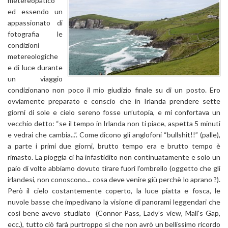
metereopatico
ed essendo un
appassionato di
fotografia le
condizioni
metereologiche
e di luce durante
un viaggio
condizionano non poco il mio giudizio finale su di un posto. Ero
ovviamente preparato e conscio che in Irlanda prendere sette
giorni di sole e cielo sereno fosse un’utopia, e mi confortava un
vecchio detto: “se il tempo in Irlanda non ti piace, aspetta 5 minuti
e vedrai che cambia...”. Come dicono gli anglofoni “bullshit!!” (palle),
a parte i primi due giorni, brutto tempo era e brutto tempo è
rimasto. La pioggia ci ha infastidito non continuatamente e solo un
paio di volte abbiamo dovuto tirare fuori l’ombrello (oggetto che gli
irlandesi, non conoscono... cosa deve venire giù perchè lo aprano ?).
Però il cielo costantemente coperto, la luce piatta e fosca, le
nuvole basse che impedivano la visione di panorami leggendari che
così bene avevo studiato (Connor Pass, Lady’s view, Mall's Gap,
ecc.), tutto ciò farà purtroppo sì che non avrò un bellissimo ricordo