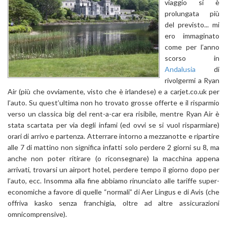
viaggio si è
prolungata più
del previsto... mi
ero immaginato
come per l’anno
scorso in
Andalusia
di
rivolgermi a Ryan
Air (più che ovviamente, visto che è irlandese) e a carjet.co.uk per
l’auto. Su quest’ultima non ho trovato grosse offerte e il risparmio
verso un classica big del rent-a-car era risibile, mentre Ryan Air è
stata scartata per via degli infami (ed ovvi se si vuol risparmiare)
orari di arrivo e partenza. Atterrare intorno a mezzanotte e ripartire
alle 7 di mattino non significa infatti solo perdere 2 giorni su 8, ma
anche non poter ritirare (o riconsegnare) la macchina appena
arrivati, trovarsi un airport hotel, perdere tempo il giorno dopo per
l’auto, ecc. Insomma alla fine abbiamo rinunciato alle tariffe super-
economiche a favore di quelle “normali” di Aer Lingus e di Avis (che
offriva kasko senza franchigia, oltre ad altre assicurazioni
omnicomprensive).