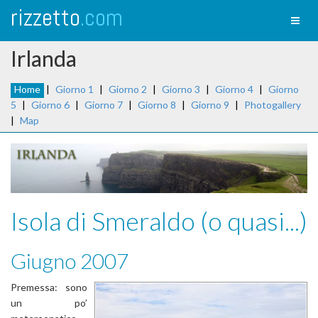
rizzetto
.com
Toggl
naviga
Irlanda
Home
|
Giorno 1
|
Giorno 2
|
Giorno 3
|
Giorno 4
|
Giorno
5
|
Giorno 6
|
Giorno 7
|
Giorno 8
|
Giorno 9
|
Photogallery
|
Map
Isola di Smeraldo (o quasi...)
Giugno 2007
Premessa: sono
un po’