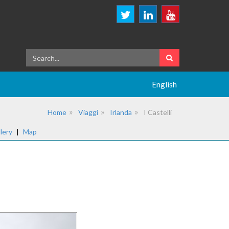
English
Home
Viaggi
Irlanda
I Castelli
lery
|
Map