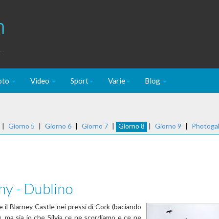
m
..
oto
Video
Sport
Varie
Blog
|
Giorno 5
|
Giorno 6
|
Giorno 7
|
Giorno 8
|
Giorno 9
|
Photogal
nny - Dublino
re il Blarney Castle nei pressi di Cork (baciando
), ma sia io che Silvia ce ne scordiamo e ce ne