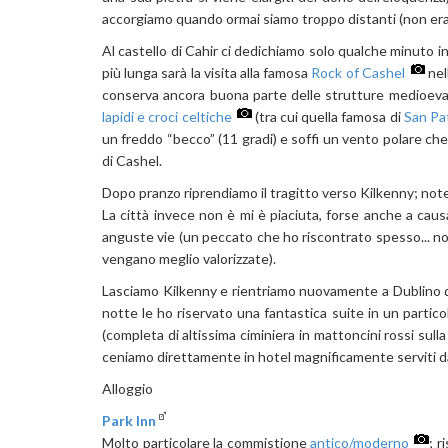
accorgiamo quando ormai siamo troppo distanti (non era 
Al castello di Cahir ci dedichiamo solo qualche minuto
più lunga sarà la visita alla famosa
Rock of Cashel
nel
conserva ancora buona parte delle strutture medioeva
lapidi e croci celtiche
(tra cui quella famosa di
San Pat
un freddo “becco” (11 gradi) e soffi un vento polare ch
di Cashel.
Dopo pranzo riprendiamo il tragitto verso Kilkenny; note
La città invece non è mi è piaciuta, forse anche a caus
anguste vie (un peccato che ho riscontrato spesso... no
vengano meglio valorizzate).
Lasciamo Kilkenny e rientriamo nuovamente a Dublino dov
notte le ho riservato una fantastica suite in un partic
(completa di altissima ciminiera in mattoncini rossi sul
ceniamo direttamente in hotel magnificamente serviti da
Alloggio
Park Inn
Molto particolare la commistione
antico/moderno
; r