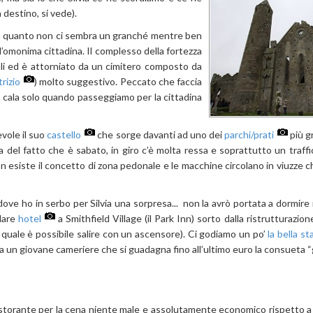
destino, si vede).
 in quanto non ci sembra un granché mentre ben
l’omonima cittadina. Il complesso della fortezza
li ed è attorniato da un cimitero composto da
rizio
) molto suggestivo. Peccato che faccia
e cala solo quando passeggiamo per la cittadina
vole il suo
castello
che sorge davanti ad uno dei
parchi/prati
più gr
a del fatto che è sabato, in giro c’è molta ressa e soprattutto un traf
n esiste il concetto di zona pedonale e le macchine circolano in viuzze
e ho in serbo per Silvia una sorpresa... non la avrò portata a dormire i
olare
hotel
a Smithfield Village (il Park Inn) sorto dalla ristrutturazio
la quale è possibile salire con un ascensore). Ci godiamo un po’
la bella st
 un giovane cameriere che si guadagna fino all’ultimo euro la consueta “g
istorante per la cena niente male e assolutamente economico rispetto a p