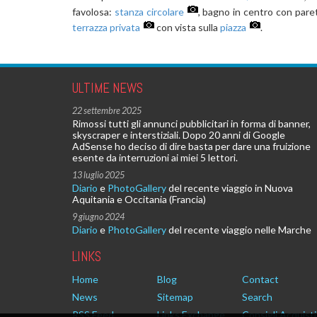
favolosa:
stanza circolare
, bagno in centro con paret
terrazza privata
con vista sulla
piazza
.
ULTIME NEWS
22 settembre 2025
Rimossi tutti gli annunci pubblicitari in forma di banner,
skyscraper e interstiziali. Dopo 20 anni di Google
AdSense ho deciso di dire basta per dare una fruizione
esente da interruzioni ai miei 5 lettori.
13 luglio 2025
Diario
e
PhotoGallery
del recente viaggio in Nuova
Aquitania e Occitania (Francia)
9 giugno 2024
Diario
e
PhotoGallery
del recente viaggio nelle Marche
LINKS
Home
Blog
Contact
News
Sitemap
Search
RSS Feed
Links Exchange
Consigli Acquisti