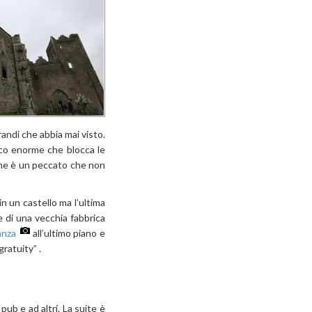
andi che abbia mai visto.
fico enorme che blocca le
 che è un peccato che non
n un castello ma l’ultima
ne di una vecchia fabbrica
anza
all’ultimo piano e
ratuity” .
ub e ad altri. La suite è