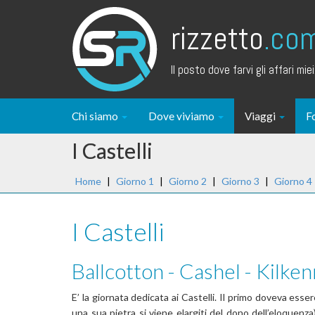
rizzetto
.co
Il posto dove farvi gli affari miei.
Chi siamo
Dove viviamo
Viaggi
F
I Castelli
Home
|
Giorno 1
|
Giorno 2
|
Giorno 3
|
Giorno 4
I Castelli
Ballcotton - Cashel - Kilke
E’ la giornata dedicata ai Castelli. Il primo doveva esse
una sua pietra si viene elargiti del dono dell’eloquenza