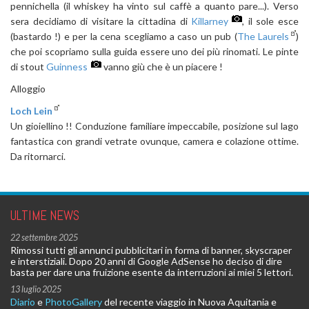
pennichella (il whiskey ha vinto sul caffè a quanto pare...). Verso
sera decidiamo di visitare la cittadina di
Killarney
, il sole esce
(bastardo !) e per la cena scegliamo a caso un pub (
The Laurels
)
che poi scopriamo sulla guida essere uno dei più rinomati. Le pinte
di stout
Guinness
vanno giù che è un piacere !
Alloggio
Loch Lein
Un gioiellino !! Conduzione familiare impeccabile, posizione sul lago
fantastica con grandi vetrate ovunque, camera e colazione ottime.
Da ritornarci.
ULTIME NEWS
22 settembre 2025
Rimossi tutti gli annunci pubblicitari in forma di banner, skyscraper
e interstiziali. Dopo 20 anni di Google AdSense ho deciso di dire
basta per dare una fruizione esente da interruzioni ai miei 5 lettori.
13 luglio 2025
Diario
e
PhotoGallery
del recente viaggio in Nuova Aquitania e