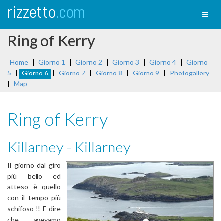
rizzetto
.com
Toggl
naviga
Ring of Kerry
Home
|
Giorno 1
|
Giorno 2
|
Giorno 3
|
Giorno 4
|
Giorno
5
|
Giorno 6
|
Giorno 7
|
Giorno 8
|
Giorno 9
|
Photogallery
|
Map
Ring of Kerry
Killarney - Killarney
Il giorno dal giro
più bello ed
atteso è quello
con il tempo più
schifoso !! E dire
che avevamo