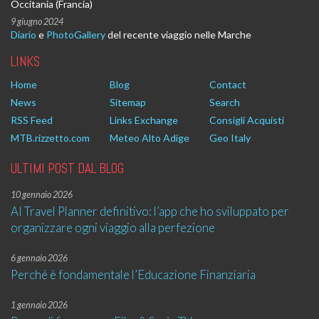
Occitania (Francia)
9 giugno 2024
Diario
e
PhotoGallery
del recente viaggio nelle Marche
LINKS
Home
Blog
Contact
News
Sitemap
Search
RSS Feed
Links Exchange
Consigli Acquisti
MTB.rizzetto.com
Meteo Alto Adige
Geo Italy
ULTIMI POST DAL BLOG
10 gennaio 2026
AI Travel Planner definitivo: l’app che ho sviluppato per
organizzare ogni viaggio alla perfezione
6 gennaio 2026
Perché è fondamentale l’Educazione Finanziaria
1 gennaio 2026