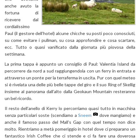
anche avuto la
fortuna di
ricevere dal
cordialissimo
Paul (il gestore dell’hotel) alcune chicche su posti poco conosciuti,
su come evitare i pullman, su cosa approfondire e cosa scartare,
ecc. Tutto o quasi vanificato dalla giornata più piovosa della
settimana.
La prima tappa è appunto un consiglio di Paul: Valentia Island da
percorrere da nord a sud raggiungendola con un ferry in entrata e
attraverso un ponte per la terraferma in uscita. Pur con quel meteo
si è rivelata una delle più belle tappe del giro e il suo Ring of Skellig
insieme al panorama dall’alto dalla Geokaun Mountain resteranno
un bel ricordo.
Il resto dell’anello di Kerry lo percorriamo quasi tutto in macchina
senza particolari soste (scendiamo a
Sneem
dove mangiamo) e
anche il famoso passo del Mall’s Gap con quel tempo non dice
molto. Rientriamo a metà pomeriggio in hotel dove ci preparano un
fantastico Irish Coffee che ci stende e ci fa fare una doverosa