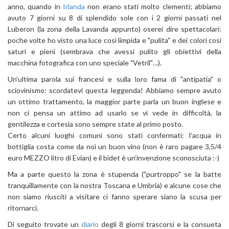
anno, quando in
Irlanda
non erano stati molto clementi; abbiamo
avuto 7 giorni su 8 di splendido sole con i 2 giorni passati nel
Luberon (la zona della Lavanda appunto) oserei dire spettacolari:
poche volte ho visto una luce così limpida e "pulita" e dei colori così
saturi e pieni (sembrava che avessi pulito gli obiettivi della
macchina fotografica con uno speciale "Vetril"…).
Un’ultima parola sui francesi e sulla loro fama di "antipatia" o
sciovinismo: scordatevi questa leggenda! Abbiamo sempre avuto
un ottimo trattamento, la maggior parte parla un buon inglese e
non ci pensa un attimo ad usarlo se vi vede in difficoltà, la
gentilezza e cortesia sono sempre state al primo posto.
Certo alcuni luoghi comuni sono stati confermati: l’acqua in
bottiglia costa come da noi un buon vino (non è raro pagare 3,5/4
euro MEZZO litro di Evian) e il bidet è un’invenzione sconosciuta :-)
Ma a parte questo la zona è stupenda ("purtroppo" se la batte
tranquillamente con la nostra Toscana e Umbria) e alcune cose che
non siamo riusciti a visitare ci fanno sperare siano la scusa per
ritornarci.
Di seguito trovate un
diario
degli 8 giorni trascorsi e la consueta