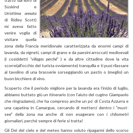
tratto dal libro di
Süskind e
Un’ottima annata
di Ridley Scott)
mi aveva fatto
venire voglia di
visitare quella
zona della Francia meridionale caratterizzata da enormi campi di
lavanda, da vigneti, campi di grano e da paesini arroccati medioevali
(i cosiddetti
"villages perché"
) e da altre cittadine dove la vita
scorre(all’occhio del turista ovviamente) tranquilla e ti puoi rilassare
al tavolino di una brasserie sorseggiando un pastis o (meglio) un
buon bicchiere di vino.
Scoperto che il periodo migliore per la lavanda era l’inizio di luglio,
abbiamo buttato giù un itinerario (con l’aiuto del cugino Giampaolo
che ringraziamo), che ha compreso anche un po’ di Costa Azzurra e
una capatina in Camargue, cercando di metterci dentro i "must-
see" della zona ma anche di non esagerare con i chilometri
giornalieri, perché sempre di ferie si tratta!
Gli Dei del cielo e del meteo hanno voluto ripagarmi dello scorso