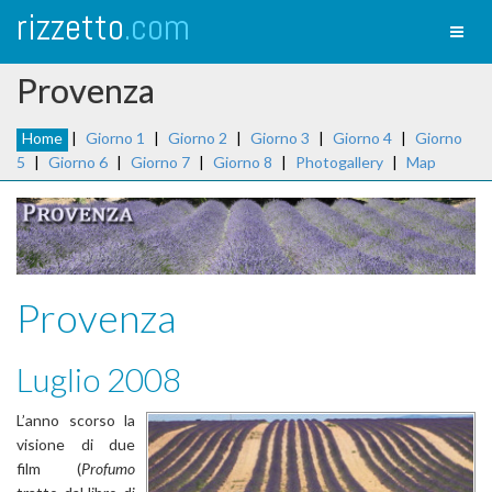
rizzetto
.com
Toggl
naviga
Provenza
Home
|
Giorno 1
|
Giorno 2
|
Giorno 3
|
Giorno 4
|
Giorno
5
|
Giorno 6
|
Giorno 7
|
Giorno 8
|
Photogallery
|
Map
Provenza
Luglio 2008
L’anno scorso la
visione di due
film (
Profumo