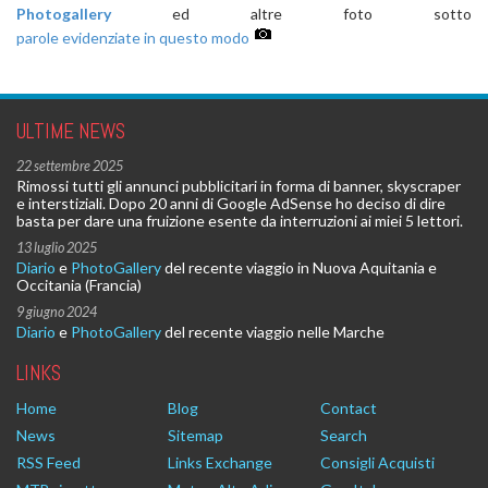
Photogallery
ed altre foto sotto
parole evidenziate in questo modo
ULTIME NEWS
22 settembre 2025
Rimossi tutti gli annunci pubblicitari in forma di banner, skyscraper
e interstiziali. Dopo 20 anni di Google AdSense ho deciso di dire
basta per dare una fruizione esente da interruzioni ai miei 5 lettori.
13 luglio 2025
Diario
e
PhotoGallery
del recente viaggio in Nuova Aquitania e
Occitania (Francia)
9 giugno 2024
Diario
e
PhotoGallery
del recente viaggio nelle Marche
LINKS
Home
Blog
Contact
News
Sitemap
Search
RSS Feed
Links Exchange
Consigli Acquisti