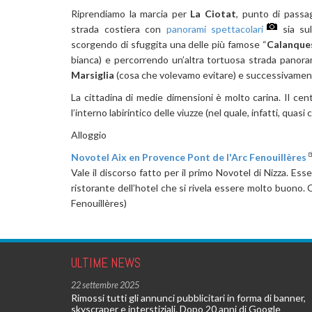
Riprendiamo la marcia per
La Ciotat
, punto di passa
strada costiera con
panorami spettacolari
sia sul
scorgendo di sfuggita una delle più famose “
Calanque
bianca) e percorrendo un’altra tortuosa strada panoram
Marsiglia
(cosa che volevamo evitare) e successivame
La cittadina di medie dimensioni è molto carina. Il ce
l’interno labirintico delle viuzze (nel quale, infatti, quasi 
Alloggio
Novotel Aix en Provence Pont de l'Arc Fenouillères
Vale il discorso fatto per il primo Novotel di Nizza. Es
ristorante dell’hotel che si rivela essere molto buono. 
Fenouillères)
ULTIME NEWS
22 settembre 2025
Rimossi tutti gli annunci pubblicitari in forma di banner,
skyscraper e interstiziali. Dopo 20 anni di Google