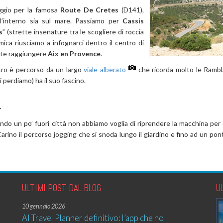
ggio per la famosa
Route De Cretes
(D141),
l’interno sia sul mare. Passiamo per
Cassis
s
” (strette insenature tra le scogliere di roccia
ica riusciamo a infognarci dentro il centro di
nte raggiungere
Aix en Provence
.
ntro è percorso da un largo
viale alberato
che ricorda molto le Rambl
ci perdiamo) ha il suo fascino.
sendo un po’ fuori città non abbiamo voglia di riprendere la macchina per
Carino il percorso jogging che si snoda lungo il giardino e fino ad un po
ULTIMI POST DAL BLOG
U
10 gennaio 2026
AI Travel Planner definitivo: l’app che ho