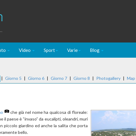
m
..
oto
Video
Sport
Varie
Blog
|
Giorno 5
|
Giorno 6
|
Giorno 7
|
Giorno 8
|
Photogallery
|
Map
no
che già nel nome ha qualcosa di floreale:
he il paese è “invaso” da eucalipti, oleandri, muri
n piccolo giardino ed anche la salita che porta
eramente bello.