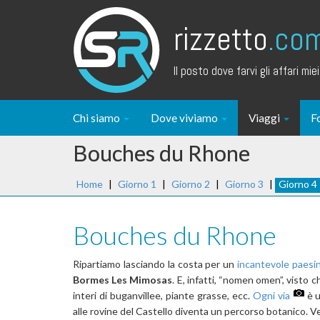
rizzetto
.co
Il posto dove farvi gli affari miei.
Chi siamo
Dove viviamo
Viaggi
F
Bouches du Rhone
Home
|
Giorno 1
|
Giorno 2
|
Giorno 3
|
Giorno 4
Bouches du Rhone
Ripartiamo lasciando la costa per un
incantevole paesi
Bormes Les Mimosas
. E, infatti, “nomen omen”, visto c
interi di buganvillee, piante grasse, ecc.
Ogni via
è u
alle rovine del Castello diventa un percorso botanico. V