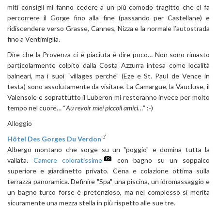
miti consigli mi fanno cedere a un più comodo tragitto che ci fa
percorrere il Gorge fino alla fine (passando per Castellane) e
ridiscendere verso Grasse, Cannes, Nizza e la normale l’autostrada
fino a Ventimiglia.
Dire che la Provenza ci è piaciuta è dire poco… Non sono rimasto
particolarmente colpito dalla Costa Azzurra intesa come località
balneari, ma i suoi “villages perché” (Eze e St. Paul de Vence in
testa) sono assolutamente da visitare. La Camargue, la Vaucluse, il
Valensole e soprattutto il Luberon mi resteranno invece per molto
tempo nel cuore… “
Au revoir miei piccoli amici
…” :-)
Alloggio
Hôtel Des Gorges Du Verdon
Albergo montano che sorge su un "poggio" e domina tutta la
vallata.
Camere coloratissime
con bagno su un soppalco
superiore e giardinetto privato. Cena e colazione ottima sulla
terrazza panoramica. Definire "Spa" una piscina, un idromassaggio e
un bagno turco forse è pretenzioso, ma nel complesso si merita
sicuramente una mezza stella in più rispetto alle sue tre.