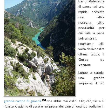
bar di
Valensole
(il paese ad una
rapida occhiata
non offre
nessuna altra
peculiarità per
cui vale la pena
soffermarsi),
ripartiamo alla
volta della nostra
ultima tappa: il
Gorge du
Verdon
.
Lungo la strada,
una gradita
sorpresa: il più
grande campo di girasoli
che abbia mai visto! Clic, clic, clic e si
riparte. Capiamo di essere nei pressi del canyon quando vediamo in