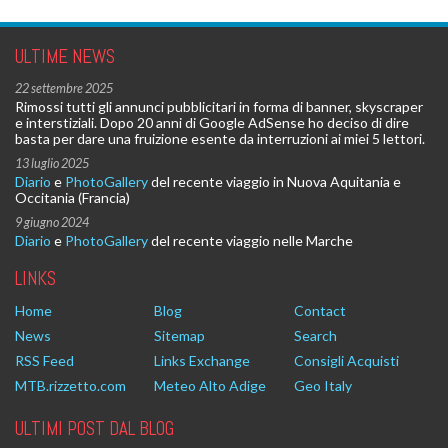
ULTIME NEWS
22 settembre 2025
Rimossi tutti gli annunci pubblicitari in forma di banner, skyscraper
e interstiziali. Dopo 20 anni di Google AdSense ho deciso di dire
basta per dare una fruizione esente da interruzioni ai miei 5 lettori.
13 luglio 2025
Diario
e
PhotoGallery
del recente viaggio in Nuova Aquitania e
Occitania (Francia)
9 giugno 2024
Diario
e
PhotoGallery
del recente viaggio nelle Marche
LINKS
Home
Blog
Contact
News
Sitemap
Search
RSS Feed
Links Exchange
Consigli Acquisti
MTB.rizzetto.com
Meteo Alto Adige
Geo Italy
ULTIMI POST DAL BLOG