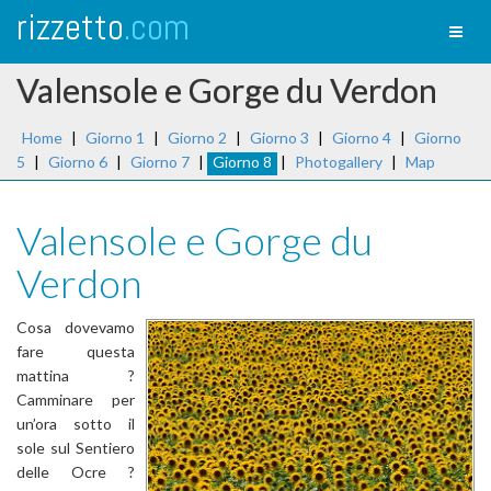
rizzetto
.com
Toggl
naviga
Valensole e Gorge du Verdon
Home
|
Giorno 1
|
Giorno 2
|
Giorno 3
|
Giorno 4
|
Giorno
5
|
Giorno 6
|
Giorno 7
|
Giorno 8
|
Photogallery
|
Map
Valensole e Gorge du
Verdon
Cosa dovevamo
fare questa
mattina ?
Camminare per
un’ora sotto il
sole sul Sentiero
delle Ocre ?