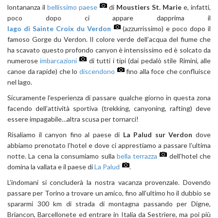
lontananza il
bellissimo paese
di
Moustiers St. Marie
e, infatti,
poco dopo ci appare dapprima il
lago di Sainte Croix du Verdon
(azzurrissimo) e poco dopo il
famoso Gorge du Verdon. Il colore verde dell’acqua del fiume che
ha scavato questo profondo canyon è intensissimo ed è solcato da
numerose
imbarcazioni
di tutti i tipi (dai pedalò stile Rimini, alle
canoe da rapide) che lo
discendono
fino alla foce che confluisce
nel lago.
Sicuramente l’esperienza di passare qualche giorno in questa zona
facendo dell’attività sportiva (trekking, canyoning, rafting) deve
essere impagabile…altra scusa per tornarci!
Risaliamo il canyon fino al paese di
La Palud sur Verdon
dove
abbiamo prenotato l’hotel e dove ci apprestiamo a passare l’ultima
notte. La cena la consumiamo sulla
bella terrazza
dell’hotel che
domina la vallata e il paese di
La Palud
.
L’indomani si concluderà la nostra vacanza provenzale. Dovendo
passare per Torino a trovare un amico, fino all’ultimo ho il dubbio se
spararmi 300 km di strada di montagna passando per Digne,
Briancon, Barcellonete ed entrare in Italia da Sestriere, ma poi più