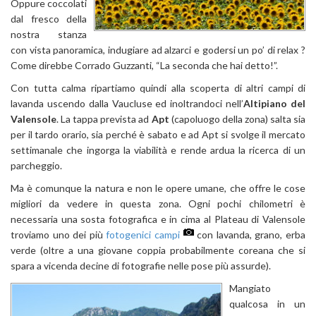
Oppure coccolati
dal fresco della
nostra stanza
con vista panoramica, indugiare ad alzarci e godersi un po’ di relax ?
Come direbbe Corrado Guzzanti, “La seconda che hai detto!”.
Con tutta calma ripartiamo quindi alla scoperta di altri campi di
lavanda uscendo dalla Vaucluse ed inoltrandoci nell’
Altipiano del
Valensole
. La tappa prevista ad
Apt
(capoluogo della zona) salta sia
per il tardo orario, sia perché è sabato e ad Apt si svolge il mercato
settimanale che ingorga la viabilità e rende ardua la ricerca di un
parcheggio.
Ma è comunque la natura e non le opere umane, che offre le cose
migliori da vedere in questa zona. Ogni pochi chilometri è
necessaria una sosta fotografica e in cima al Plateau di Valensole
troviamo uno dei più
fotogenici campi
con lavanda, grano, erba
verde (oltre a una giovane coppia probabilmente coreana che si
spara a vicenda decine di fotografie nelle pose più assurde).
Mangiato
qualcosa in un