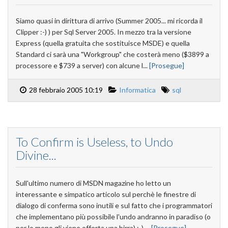
Siamo quasi in dirittura di arrivo (Summer 2005... mi ricorda il
Clipper :-) ) per Sql Server 2005. In mezzo tra la versione
Express (quella gratuita che sostituisce MSDE) e quella
Standard ci sarà una "Workgroup" che costerà meno ($3899 a
processore e $739 a server) con alcune l...
[Prosegue]
28 febbraio 2005 10:19
Informatica
sql
To Confirm is Useless, to Undo
Divine...
Sull'ultimo numero di MSDN magazine ho letto un
interessante e simpatico articolo sul perchè le finestre di
dialogo di conferma sono inutili e sul fatto che i programmatori
che implementano più possibile l'undo andranno in paradiso (o
per lo meno gli viene offerta una birra) :-) ...
[Prosegue]