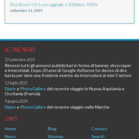
Test Bosch CX 5 con upgrade a 100Nm e 750W
settembre 11, 2025
ULTIME NEWS
22 settembre 2025
Rimossi tutti gli annunci pubblicitari in forma di banner, skyscraper
e interstiziali. Dopo 20 anni di Google AdSense ho deciso di dire
basta per dare una fruizione esente da interruzioni ai miei 5 lettori.
13 luglio 2025
Diario
e
PhotoGallery
del recente viaggio in Nuova Aquitania e
Occitania (Francia)
9 giugno 2024
Diario
e
PhotoGallery
del recente viaggio nelle Marche
LINKS
Home
Blog
Contact
News
Sitemap
Search