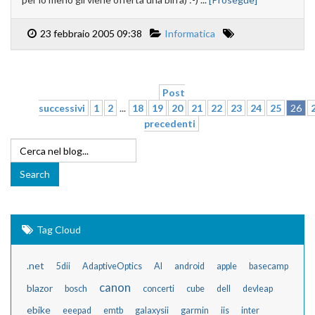
23 febbraio 2005 09:38
Informatica
Post
successivi
1
2
...
18
19
20
21
22
23
24
25
26
precedenti
Tag Cloud
.net
5dii
AdaptiveOptics
AI
android
apple
basecamp
canon
blazor
bosch
concerti
cube
dell
devleap
ebike
eeepad
emtb
galaxysii
garmin
iis
inter