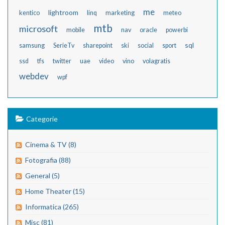
me
lightroom
kentico
linq
marketing
meteo
mtb
microsoft
mobile
nav
oracle
powerbi
sql
samsung
SerieTv
sharepoint
ski
social
sport
ssd
tfs
twitter
uae
video
vino
volagratis
webdev
wpf
Categorie
Cinema & TV (8)
Fotografia (88)
General (5)
Home Theater (15)
Informatica (265)
Misc (81)