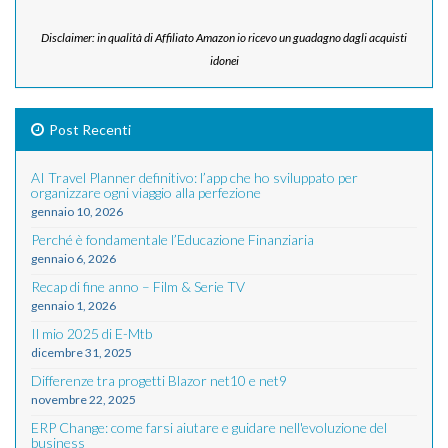
Disclaimer: in qualità di Affiliato Amazon io ricevo un guadagno dagli acquisti
idonei
Post Recenti
AI Travel Planner definitivo: l’app che ho sviluppato per
organizzare ogni viaggio alla perfezione
gennaio 10, 2026
Perché è fondamentale l’Educazione Finanziaria
gennaio 6, 2026
Recap di fine anno – Film & Serie TV
gennaio 1, 2026
Il mio 2025 di E-Mtb
dicembre 31, 2025
Differenze tra progetti Blazor net10 e net9
novembre 22, 2025
ERP Change: come farsi aiutare e guidare nell'evoluzione del
business