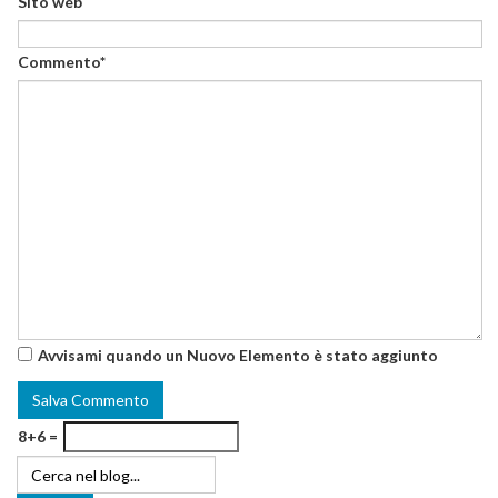
Sito web
Commento*
Avvisami quando un Nuovo Elemento è stato aggiunto
8+6 =