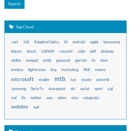
Tag Cloud
.net
5dii
AdaptiveOptics
AI
android
apple
basecamp
canon
blazor
bosch
concerti
cube
dell
devleap
ebike
eeepad
emtb
galaxysii
garmin
iis
inter
me
lightroom
kentico
linq
marketing
meteo
mtb
microsoft
mobile
nav
oracle
powerbi
sql
samsung
SerieTv
sharepoint
ski
social
sport
ssd
tfs
twitter
uae
video
vino
volagratis
webdev
wpf