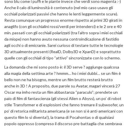
sono blu come i puffi e le piante invece che verdi sono magenta :-)
Anche il calo di luminosità è contenuto (nel mio caso usavo gli
occhiali polarizzati passivi che hanno le lenti leggermente scure).
Resta comunque un progresso enorme rispetto ai primi 3D girati in
anaglifo (con gli occhialini rossi/verdi per intenderci) e le 2 ore e 40
min. passati con gli occhiali polarizzati (tra l’altro sopra i miei occhiali
da miope) non hanno avuto nessuna controindicazione di fastidio
agli occhi o di emicranie. Sarei curioso di testare tutte le tecnologie
3D attualmente presenti (RealD, Dolby3D e XpanD) e soprattutto
quelle con gli occhiali di tipo “attivo” sincronizzate con lo schermo.
La domanda che mi sono posto è: il 3D serve ? aggiunge qualcosa
alla magia della settima arte ? hmmm… ho i miei dubbi… se un film è
bello non ne ha bisogno, mentre un film brutto resterà brutto
anche in 3D ! A proposito, due parole su Avatar, magari vincerà 27
Oscar ma imho resta un film abbastanza “paraculo”; prendete un
paio di film di fantascienza (gli stessi Alien o Abyss), un po’ di robot
stile Transformer e di esplosioni che fanno tremare il subwoofer, un
po’ di retorica militarista americana (e se non si è anti-americani con
questo film lo si diventa!), la trama di Pocahontas o di qualsiasi
popolo oppresso (compreso il discorso pre-battaglia che sembrava