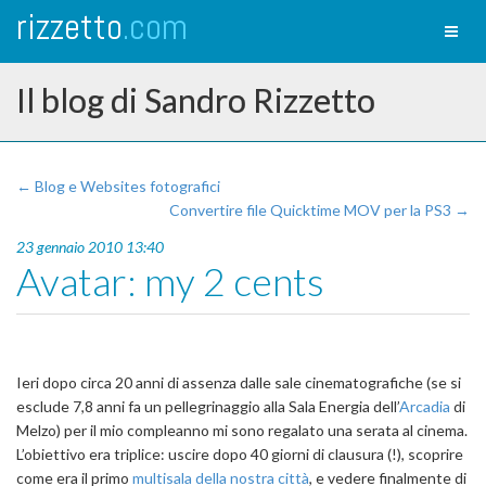
rizzetto
.com
Toggl
naviga
Il blog di Sandro Rizzetto
← Blog e Websites fotografici
Convertire file Quicktime MOV per la PS3 →
23 gennaio 2010 13:40
Avatar: my 2 cents
Ieri dopo circa 20 anni di assenza dalle sale cinematografiche (se si
esclude 7,8 anni fa un pellegrinaggio alla Sala Energia dell’
Arcadia
di
Melzo) per il mio compleanno mi sono regalato una serata al cinema.
L’obiettivo era triplice: uscire dopo 40 giorni di clausura (!), scoprire
come era il primo
multisala della nostra città
, e vedere finalmente di