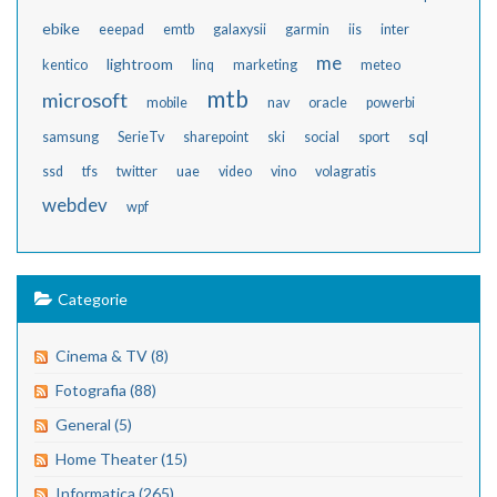
ebike
eeepad
emtb
galaxysii
garmin
iis
inter
me
lightroom
kentico
linq
marketing
meteo
mtb
microsoft
mobile
nav
oracle
powerbi
sql
samsung
SerieTv
sharepoint
ski
social
sport
ssd
tfs
twitter
uae
video
vino
volagratis
webdev
wpf
Categorie
Cinema & TV (8)
Fotografia (88)
General (5)
Home Theater (15)
Informatica (265)