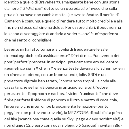
identico a quello di Braveheart), amalgamate bene con una storia
d’amore (“
ti fidi di me
?” detto su un pterodattilo invece che sulla
prua di una nave non cambia molto…) e avrete Avatar. Il merito di
Cameron è comunque quello di rendere tutto molto credibile e alla
fine non si esce dal cinema delusi. Per essere chiari: il post non ha
lo scopo di scoraggiare di andarlo a vedere…anzi è un’esperienza
che mi sento di consigliare.
L’evento mi ha fatto tornare la voglia di frequentare le sale
cinematografiche più assiduamente? Direi di no… Pur avendo dei
posti perfetti prenotati in anticipo -praticamente ero nel centro
geometrico sia in X che in Y e senza teste davanti allo schermo- e in
un cinema moderno, con un buon sound (dolby SRD) e un
proiettore digitale ben tarato, i contra sono troppi. La coda alla
cassa (anche se hai già pagato in anticipo sul sito!), l’odore
persistente di pop-corn e nachos, il vicino “ruminante” che deve
finire per forza il bidone di popcorn e il litro e mezzo di coca-cola,
l’intervallo che interrompe bruscamente l’emozione (punto
peggiore non potevano trovarlo), la MEZZ’ORA di pubblicità prima
del film (scandalosa come quella su Sky…pago e devo sorbirmela!) e
non ultimo i 12,5 euro con i quali noleggio 5 (cinque!) novità in Blu-