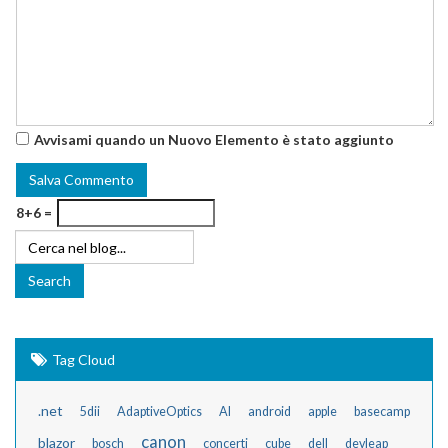
Avvisami quando un Nuovo Elemento è stato aggiunto
8+6 =
Tag Cloud
.net
5dii
AdaptiveOptics
AI
android
apple
basecamp
canon
blazor
bosch
concerti
cube
dell
devleap