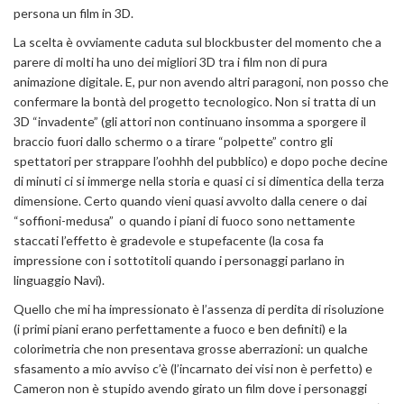
persona un film in 3D.
La scelta è ovviamente caduta sul blockbuster del momento che a
parere di molti ha uno dei migliori 3D tra i film non di pura
animazione digitale. E, pur non avendo altri paragoni, non posso che
confermare la bontà del progetto tecnologico. Non si tratta di un
3D “invadente” (gli attori non continuano insomma a sporgere il
braccio fuori dallo schermo o a tirare “polpette” contro gli
spettatori per strappare l’oohhh del pubblico) e dopo poche decine
di minuti ci si immerge nella storia e quasi ci si dimentica della terza
dimensione. Certo quando vieni quasi avvolto dalla cenere o dai
“soffioni-medusa” o quando i piani di fuoco sono nettamente
staccati l’effetto è gradevole e stupefacente (la cosa fa
impressione con i sottotitoli quando i personaggi parlano in
linguaggio Navi).
Quello che mi ha impressionato è l’assenza di perdita di risoluzione
(i primi piani erano perfettamente a fuoco e ben definiti) e la
colorimetria che non presentava grosse aberrazioni: un qualche
sfasamento a mio avviso c’è (l’incarnato dei visi non è perfetto) e
Cameron non è stupido avendo girato un film dove i personaggi