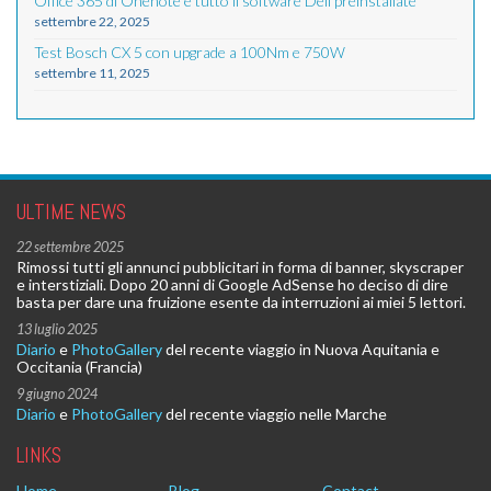
Office 365 di Onenote e tutto il software Dell preinstallate
settembre 22, 2025
Test Bosch CX 5 con upgrade a 100Nm e 750W
settembre 11, 2025
ULTIME NEWS
22 settembre 2025
Rimossi tutti gli annunci pubblicitari in forma di banner, skyscraper
e interstiziali. Dopo 20 anni di Google AdSense ho deciso di dire
basta per dare una fruizione esente da interruzioni ai miei 5 lettori.
13 luglio 2025
Diario
e
PhotoGallery
del recente viaggio in Nuova Aquitania e
Occitania (Francia)
9 giugno 2024
Diario
e
PhotoGallery
del recente viaggio nelle Marche
LINKS
Home
Blog
Contact