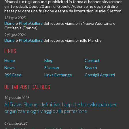
Rimossi tutti gli annunci pubblicitari in forma di banner, skyscraper
e interstiziali. Dopo 20 anni di Google AdSense ho deciso di dire
basta per dare una fruizione esente da interruzioni ai miei 5 lettori.
13 luglio 2025
Diario
e
PhotoGallery
del recente viaggio in Nuova Aquitania e
Occitania (Francia)
9 giugno 2024
Diario
e
PhotoGallery
del recente viaggio nelle Marche
LINKS
Home
Blog
Contact
News
Sitemap
Search
RSS Feed
Links Exchange
Consigli Acquisti
ULTIMI POST DAL BLOG
10 gennaio 2026
AI Travel Planner definitivo: l’app che ho sviluppato per
organizzare ogni viaggio alla perfezione
6 gennaio 2026