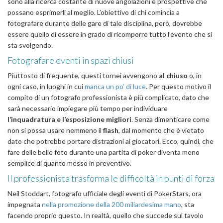
sono alla ricerca costante di nuove angolazioni e prospettive che
possano esprimerli al meglio. L’obiettivo di chi comincia a
fotografare durante delle gare di tale disciplina, però, dovrebbe
essere quello di essere in grado di ricomporre tutto l’evento che si
sta svolgendo.
Fotografare eventi in spazi chiusi
Piuttosto di frequente, questi tornei avvengono
al chiuso
o, in
ogni caso, in luoghi in cui
manca un po’ di luce
. Per questo motivo il
compito di un fotografo professionista è più complicato, dato che
sarà necessario impiegare più tempo per individuare
l’inquadratura e l’esposizione migliori
. Senza dimenticare come
non si possa usare nemmeno il
flash
, dal momento che è vietato
dato che potrebbe portare distrazioni ai giocatori. Ecco, quindi, che
fare delle belle foto durante una partita di poker diventa meno
semplice di quanto messo in preventivo.
Il professionista trasforma le difficoltà in punti di forza
Neil Stoddart, fotografo ufficiale degli eventi di PokerStars, ora
impegnata
nella promozione della 200 miliardesima mano
, sta
facendo proprio questo. In realtà, quello che succede sul tavolo