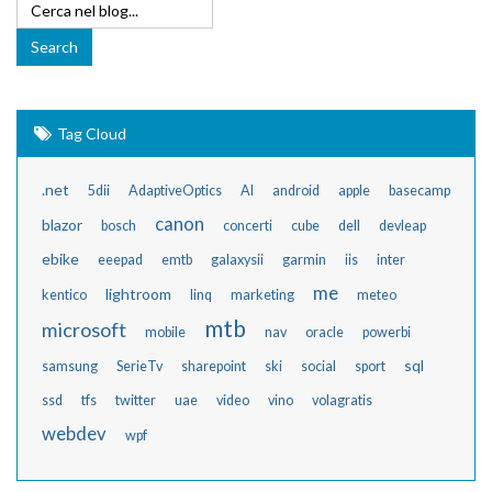
Tag Cloud
.net
5dii
AdaptiveOptics
AI
android
apple
basecamp
canon
blazor
bosch
concerti
cube
dell
devleap
ebike
eeepad
emtb
galaxysii
garmin
iis
inter
me
lightroom
kentico
linq
marketing
meteo
mtb
microsoft
mobile
nav
oracle
powerbi
sql
samsung
SerieTv
sharepoint
ski
social
sport
ssd
tfs
twitter
uae
video
vino
volagratis
webdev
wpf