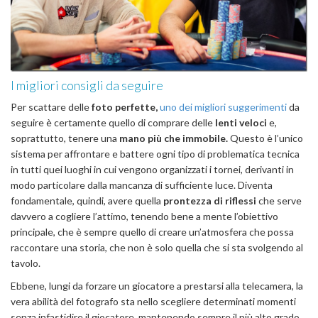
I migliori consigli da seguire
Per scattare delle
foto perfette,
uno dei migliori suggerimenti
da
seguire è certamente quello di comprare delle
lenti veloci
e,
soprattutto, tenere una
mano più che immobile.
Questo è l’unico
sistema per affrontare e battere ogni tipo di problematica tecnica
in tutti quei luoghi in cui vengono organizzati i tornei, derivanti in
modo particolare dalla mancanza di sufficiente luce. Diventa
fondamentale, quindi, avere quella
prontezza di riflessi
che serve
davvero a cogliere l’attimo, tenendo bene a mente l’obiettivo
principale, che è sempre quello di creare un’atmosfera che possa
raccontare una storia, che non è solo quella che si sta svolgendo al
tavolo.
Ebbene, lungi da forzare un giocatore a prestarsi alla telecamera, la
vera abilità del fotografo sta nello scegliere determinati momenti
senza infastidire il giocatore, mantenendo sempre il più alto grado